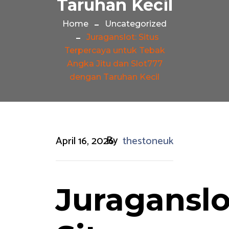
Taruhan Kecil
Home
Uncategorized
Juraganslot: Situs
Terpercaya untuk Tebak
Angka Jitu dan Slot777
dengan Taruhan Kecil
By
April 16, 2026
thestoneuk
Juraganslo