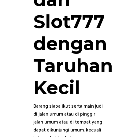
Slot777
dengan
Taruhan
Kecil
Barang siapa ikut serta main judi
di jalan umum atau di pinggir
jalan umum atau di tempat yang
dapat dikunjungi umum, kecuali