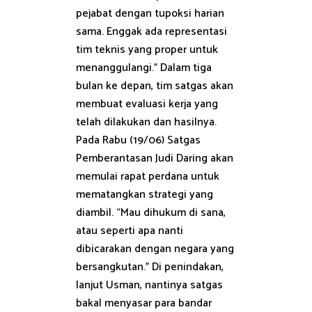
pejabat dengan tupoksi harian
sama. Enggak ada representasi
tim teknis yang proper untuk
menanggulangi.” Dalam tiga
bulan ke depan, tim satgas akan
membuat evaluasi kerja yang
telah dilakukan dan hasilnya.
Pada Rabu (19/06) Satgas
Pemberantasan Judi Daring akan
memulai rapat perdana untuk
mematangkan strategi yang
diambil. “Mau dihukum di sana,
atau seperti apa nanti
dibicarakan dengan negara yang
bersangkutan.” Di penindakan,
lanjut Usman, nantinya satgas
bakal menyasar para bandar