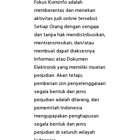
Fokus Kominfo adalah
memberantas dan menekan
aktivitas judi online tersebut.
Setiap Orang dengan sengaja
dan tanpa hak mendistribusikan,
mentransmisikan, dan/atau
membuat dapat diaksesnya
Informasi atau Dokumen
Elektronik yang memiliki muatan
perjudian. Akan tetapi,
pemberian izin penyelenggaraan
segala bentuk dan jenis
perjudian adalah dilarang, dan
pemerintah Indonesia
mengupayakan penghapusan
segala bentuk dan jenis
perjudian di seluruh wilayah