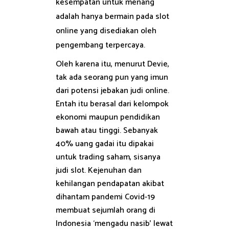
kesempatan untuk menang
adalah hanya bermain pada slot
online yang disediakan oleh
pengembang terpercaya.
Oleh karena itu, menurut Devie,
tak ada seorang pun yang imun
dari potensi jebakan judi online.
Entah itu berasal dari kelompok
ekonomi maupun pendidikan
bawah atau tinggi. Sebanyak
40% uang gadai itu dipakai
untuk trading saham, sisanya
judi slot. Kejenuhan dan
kehilangan pendapatan akibat
dihantam pandemi Covid-19
membuat sejumlah orang di
Indonesia ‘mengadu nasib’ lewat