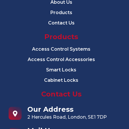
About Us
Products
Contact Us
Products
Access Control Systems
Access Control Accessories
Smart Locks
Cabinet Locks
Contact Us
Our Address
2 Hercules Road, London, SE1 7DP