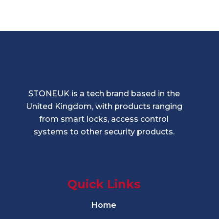
STONEUK is a tech brand based in the
United Kingdom, with products ranging
from smart locks, access control
systems to other security products.
Quick Links
Home