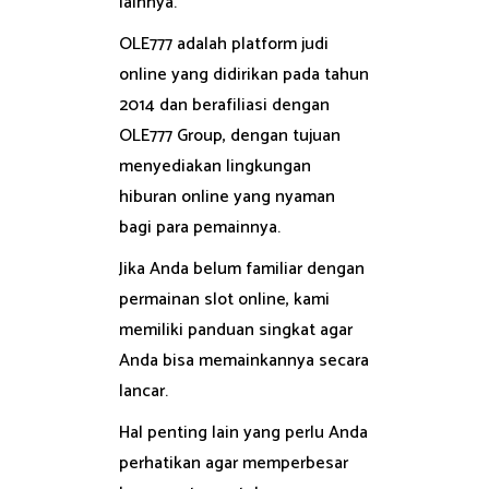
lainnya.
OLE777 adalah platform judi
online yang didirikan pada tahun
2014 dan berafiliasi dengan
OLE777 Group, dengan tujuan
menyediakan lingkungan
hiburan online yang nyaman
bagi para pemainnya.
Jika Anda belum familiar dengan
permainan slot online, kami
memiliki panduan singkat agar
Anda bisa memainkannya secara
lancar.
Hal penting lain yang perlu Anda
perhatikan agar memperbesar