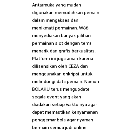
Antarmuka yang mudah
digunakan memudahkan pemain
dalam mengakses dan
menikmati permainan. W88
menyediakan banyak pilihan
permainan slot dengan tema
menarik dan grafis berkualitas.
Platform ini juga aman karena
dilisensikan oleh CEZA dan
menggunakan enkripsi untuk
melindungi data pemain. Namun
BOLAKU terus mengupdate
segala event yang akan
diadakan setiap waktu nya agar
dapat memastikan kenyamanan
penggemar bola agar nyaman
bermain semua judi online