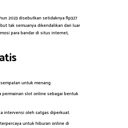
tahun 2023 disebutkan setidaknya Rp327
sebut tak semuanya dikendalikan dari luar
mosi para bandar di situs internet,
atis
kesempatan untuk menang.
 permainan slot online sebagai bentuk
a intervensi oleh satgas diperkuat.
erpercaya untuk hiburan online di