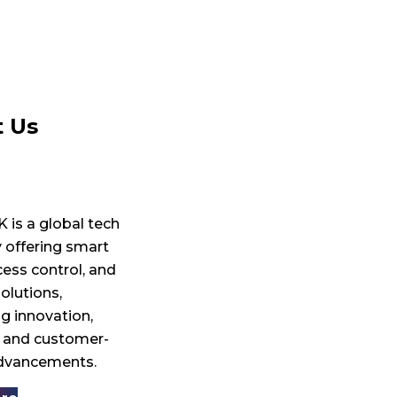
 Us
is a global tech
offering smart
cess control, and
solutions,
ng innovation,
ty, and customer-
advancements.