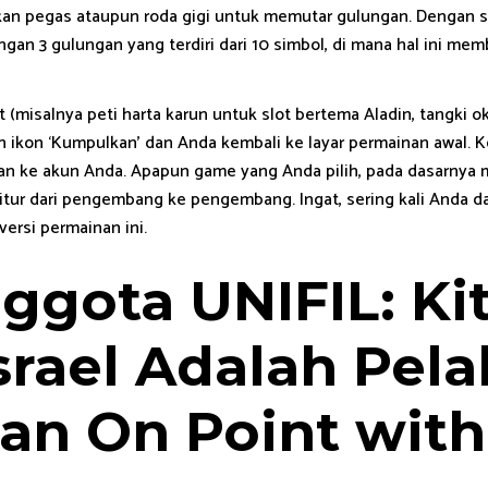
kan pegas ataupun roda gigi untuk memutar gulungan. Dengan s
gan 3 gulungan yang terdiri dari 10 simbol, di mana hal ini m
(misalnya peti harta karun untuk slot bertema Aladin, tangki o
n ikon ‘Kumpulkan’ dan Anda kembali ke layar permainan awal.
n ke akun Anda. Apapun game yang Anda pilih, pada dasarnya m
itur dari pengembang ke pengembang. Ingat, sering kali Anda 
ersi permainan ini.
gota UNIFIL: Ki
srael Adalah Pel
n On Point with