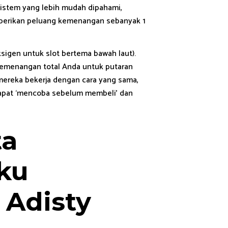
istem yang lebih mudah dipahami,
emberikan peluang kemenangan sebanyak 1
ksigen untuk slot bertema bawah laut).
 Kemenangan total Anda untuk putaran
ereka bekerja dengan cara yang sama,
dapat ‘mencoba sebelum membeli’ dan
ta
aku
 Adisty