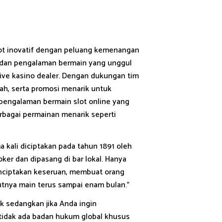
lot inovatif dengan peluang kemenangan
n, dan pengalaman bermain yang unggul
live kasino dealer. Dengan dukungan tim
h, serta promosi menarik untuk
pengalaman bermain slot online yang
bagai permainan menarik seperti
kali diciptakan pada tahun 1891 oleh
ker dan dipasang di bar lokal. Hanya
nciptakan keseruan, membuat orang
jutnya main terus sampai enam bulan.”
k sedangkan jika Anda ingin
tidak ada badan hukum global khusus