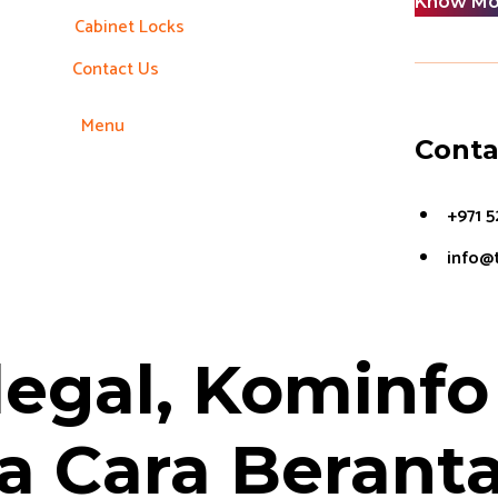
Know Mo
Cabinet Locks
Contact Us
Menu
Conta
+971 5
info@
Ilegal, Kominfo
a Cara Beranta