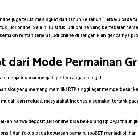
 online juga terus meningkat dari tahun ke tahun. Terbaru pada 
uk judi online. Selain itu situs judi online yang bertebaran ter
semakin rentan terjerat judi online di tengah kian gencarnya pro
ot dari Mode Permainan Gr
ah menjadi ramai menjadi perbincangan hangat.
nan slot yang memang memiliki RTP tinggi agar memperbesar 
mudah dan meluas, masyarakat Indonesia semakin tertarik pada
an bahwa deposit judi online bisa berkurang Rp 45,8 triliun jik
nsif dan fokus pada kepuasan pemain, 188BET menjadi pilihan t