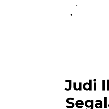
Judi 
Segal