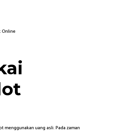
t Online
kai
lot
lot menggunakan uang asli. Pada zaman