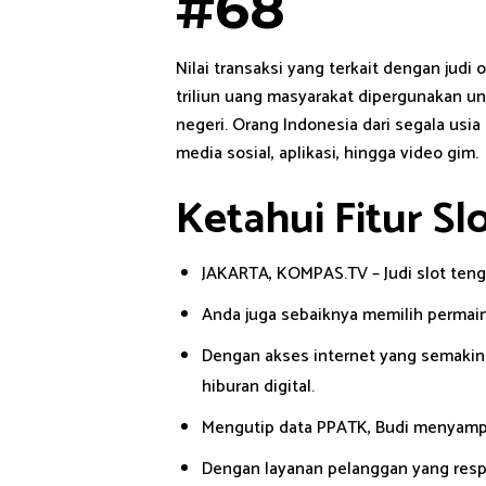
#68
Nilai transaksi yang terkait dengan judi
triliun uang masyarakat dipergunakan unt
negeri. Orang Indonesia dari segala usia 
media sosial, aplikasi, hingga video gim.
Ketahui Fitur Sl
JAKARTA, KOMPAS.TV – Judi slot teng
Anda juga sebaiknya memilih permai
Dengan akses internet yang semakin 
hiburan digital.
Mengutip data PPATK, Budi menyampaik
Dengan layanan pelanggan yang respo