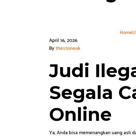
Home
U
April 16, 2026
By
thestoneuk
Judi Ileg
Segala C
Online
Ya, Anda bisa memenangkan uang asli d