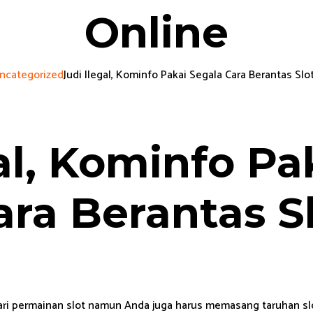
Online
ncategorized
Judi Ilegal, Kominfo Pakai Segala Cara Berantas Slo
al, Kominfo Pa
ara Berantas S
ari permainan slot namun Anda juga harus memasang taruhan s