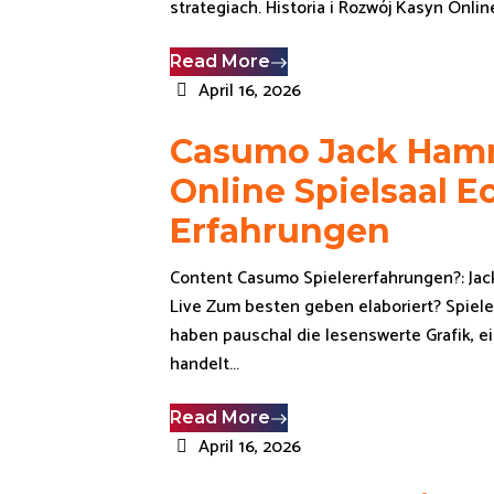
strategiach. Historia i Rozwój Kasyn Onlin
Read More
April 16, 2026
Casumo Jack Hamm
Online Spielsaal E
Erfahrungen
Content Casumo Spielererfahrungen?: Jac
Live Zum besten geben elaboriert? Spiele
haben pauschal die lesenswerte Grafik, 
handelt...
Read More
April 16, 2026