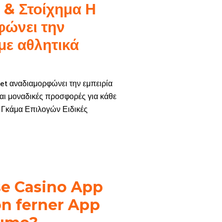
& Στοίχημα Η
ώνει την
με αθλητικά
et αναδιαμορφώνει την εμπειρία
και μοναδικές προσφορές για κάθε
ς Γκάμα Επιλογών Ειδικές
e Casino App
on ferner App