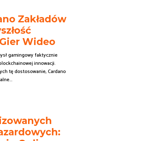
ano Zakładów
szłość
Gier Wideo
emysł gamingowy faktycznie
blockchainowej innowacji.
ych tę dostosowanie, Cardano
lne...
lizowanych
Hazardowych: