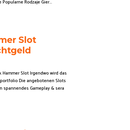
e Popularne Rodzaje Gier...
er Slot
chtgeld
k Hammer Slot Irgendwo wird das
portfolio Die angebotenen Slots
ein spannendes Gameplay & sera