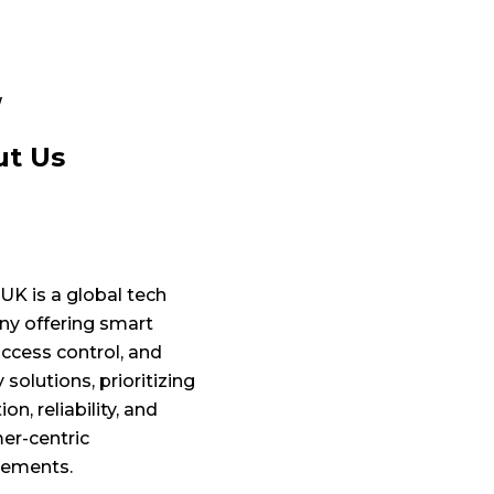
w
t Us
K is a global tech
y offering smart
access control, and
 solutions, prioritizing
on, reliability, and
er-centric
ements.