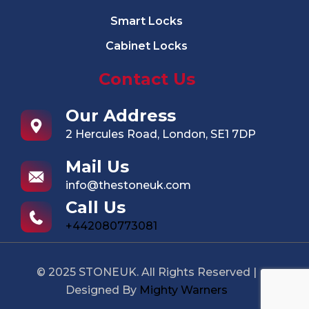
Smart Locks
Cabinet Locks
Contact Us
Our Address
2 Hercules Road, London, SE1 7DP
Mail Us
info@thestoneuk.com
Call Us
+442080773081
© 2025 STONEUK. All Rights Reserved |
Designed By
Mighty Warners