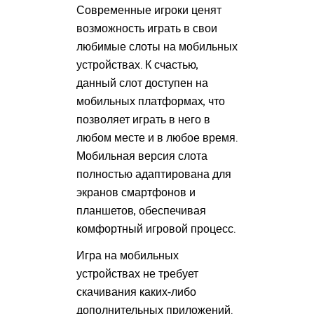
Современные игроки ценят
возможность играть в свои
любимые слоты на мобильных
устройствах. К счастью,
данный слот доступен на
мобильных платформах, что
позволяет играть в него в
любом месте и в любое время.
Мобильная версия слота
полностью адаптирована для
экранов смартфонов и
планшетов, обеспечивая
комфортный игровой процесс.
Игра на мобильных
устройствах не требует
скачивания каких-либо
дополнительных приложений.