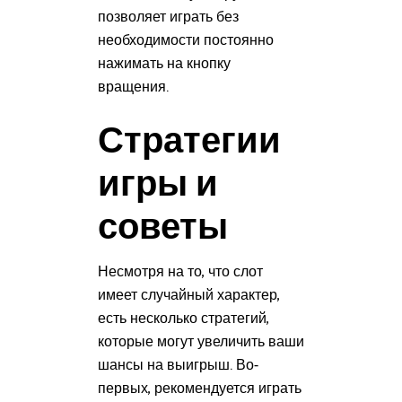
позволяет играть без
необходимости постоянно
нажимать на кнопку
вращения.
Стратегии
игры и
советы
Несмотря на то, что слот
имеет случайный характер,
есть несколько стратегий,
которые могут увеличить ваши
шансы на выигрыш. Во-
первых, рекомендуется играть