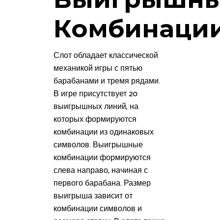
Комбинаци
Слот обладает классической
механикой игры с пятью
барабанами и тремя рядами.
В игре присутствует 20
выигрышных линий, на
которых формируются
комбинации из одинаковых
символов. Выигрышные
комбинации формируются
слева направо, начиная с
первого барабана. Размер
выигрыша зависит от
комбинации символов и