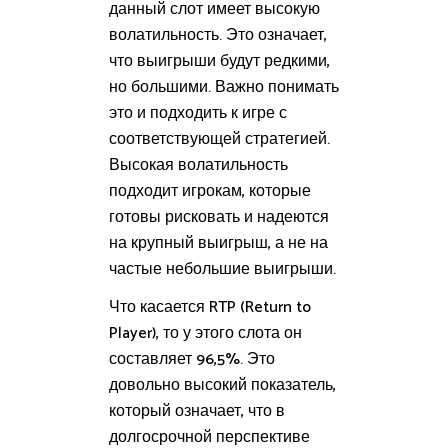
данный слот имеет высокую
волатильность. Это означает,
что выигрыши будут редкими,
но большими. Важно понимать
это и подходить к игре с
соответствующей стратегией.
Высокая волатильность
подходит игрокам, которые
готовы рисковать и надеются
на крупный выигрыш, а не на
частые небольшие выигрыши.
Что касается RTP (Return to
Player), то у этого слота он
составляет 96,5%. Это
довольно высокий показатель,
который означает, что в
долгосрочной перспективе