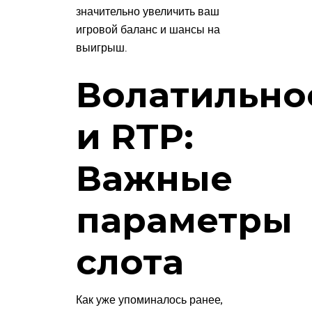
значительно увеличить ваш
игровой баланс и шансы на
выигрыш.
Волатильно
и RTP:
Важные
параметры
слота
Как уже упоминалось ранее,