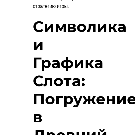
стратегию игры.
Символика
и
Графика
Слота:
Погружени
в