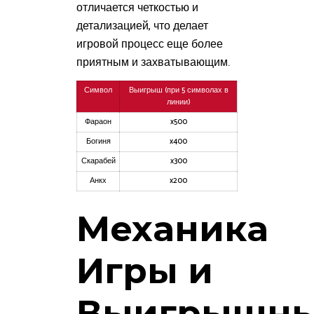
отличается четкостью и
детализацией, что делает
игровой процесс еще более
приятным и захватывающим.
Символ
Выигрыш (при 5 символах в
линии)
Фараон
x500
Богиня
x400
Скарабей
x300
Анкх
x200
Механика
Игры и
Выигрышн