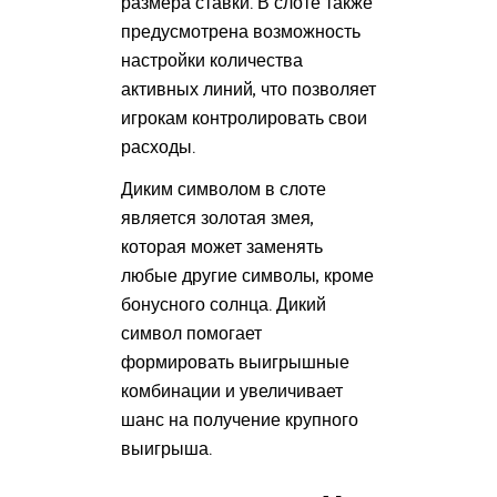
размера ставки. В слоте также
предусмотрена возможность
настройки количества
активных линий, что позволяет
игрокам контролировать свои
расходы.
Диким символом в слоте
является золотая змея,
которая может заменять
любые другие символы, кроме
бонусного солнца. Дикий
символ помогает
формировать выигрышные
комбинации и увеличивает
шанс на получение крупного
выигрыша.