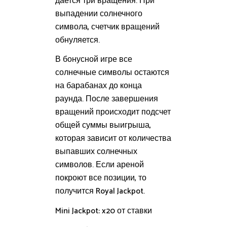
дается три вращения. При
выпадении солнечного
символа, счетчик вращений
обнуляется.
В бонусной игре все
солнечные символы остаются
на барабанах до конца
раунда. После завершения
вращений происходит подсчет
общей суммы выигрыша,
которая зависит от количества
выпавших солнечных
символов. Если ареной
покроют все позиции, то
получится Royal Jackpot.
Mini Jackpot: x20 от ставки