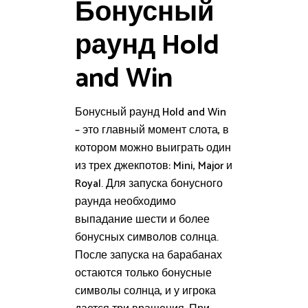
Бонусный
раунд Hold
and Win
Бонусный раунд Hold and Win
– это главный момент слота, в
котором можно выиграть один
из трех джекпотов: Mini, Major и
Royal. Для запуска бонусного
раунда необходимо
выпадание шести и более
бонусных символов солнца.
После запуска на барабанах
остаются только бонусные
символы солнца, и у игрока