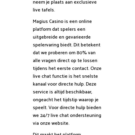
neem je plaats aan exclusieve
live tafels.
Magius Casino is een online
platform dat spelers een
uitgebreide en gevarieerde
spelervaring biedt. Dit betekent
dat we proberen om 80% van
alle vragen direct op te lossen
tijdens het eerste contact. Onze
live chat functie is het snelste
kanaal voor directe hulp. Deze
service is altijd beschikbaar,
ongeacht het tijdstip waarop je
speelt. Voor directe hulp bieden
we 24/7 live chat ondersteuning
via onze website.
Dit maakt het platform