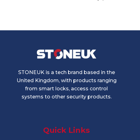
STONEUK is a tech brand based in the
United Kingdom, with products ranging
from smart locks, access control
systems to other security products.
Quick Links