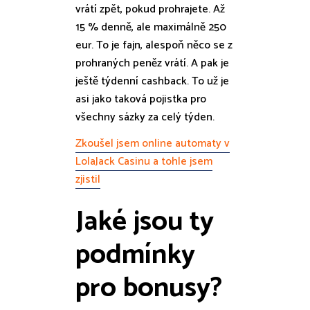
vrátí zpět, pokud prohrajete. Až
15 % denně, ale maximálně 250
eur. To je fajn, alespoň něco se z
prohraných peněz vrátí. A pak je
ještě týdenní cashback. To už je
asi jako taková pojistka pro
všechny sázky za celý týden.
Zkoušel jsem online automaty v
LolaJack Casinu a tohle jsem
zjistil
Jaké jsou ty
podmínky
pro bonusy?