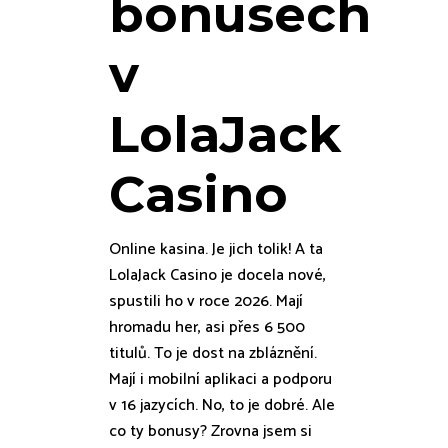
bonusech
v
LolaJack
Casino
Online kasina. Je jich tolik! A ta
LolaJack Casino je docela nové,
spustili ho v roce 2026. Mají
hromadu her, asi přes 6 500
titulů. To je dost na zbláznění.
Mají i mobilní aplikaci a podporu
v 16 jazycích. No, to je dobré. Ale
co ty bonusy? Zrovna jsem si