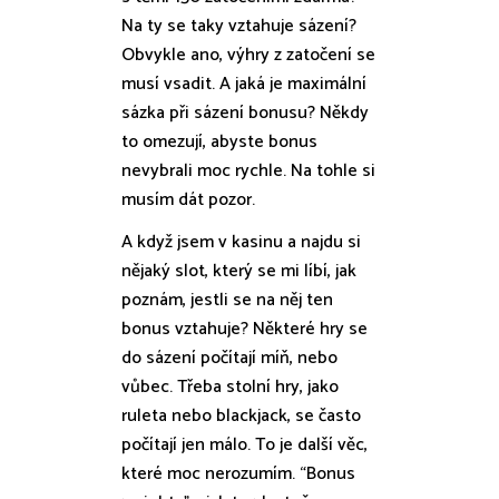
Na ty se taky vztahuje sázení?
Obvykle ano, výhry z zatočení se
musí vsadit. A jaká je maximální
sázka při sázení bonusu? Někdy
to omezují, abyste bonus
nevybrali moc rychle. Na tohle si
musím dát pozor.
A když jsem v kasinu a najdu si
nějaký slot, který se mi líbí, jak
poznám, jestli se na něj ten
bonus vztahuje? Některé hry se
do sázení počítají míň, nebo
vůbec. Třeba stolní hry, jako
ruleta nebo blackjack, se často
počítají jen málo. To je další věc,
které moc nerozumím. “Bonus