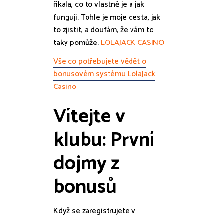
říkala, co to vlastně je a jak
fungují. Tohle je moje cesta, jak
to zjistit, a doufám, že vám to
taky pomůže.
LOLAJACK CASINO
Vše co potřebujete vědět o
bonusovém systému LolaJack
Casino
Vítejte v
klubu: První
dojmy z
bonusů
Když se zaregistrujete v