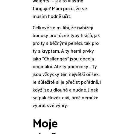
weights” – jak to vlastně
funguje? Mám pocit, že se
musím hodně učit.
Celkově se mi líbí, že nabízejí
bonusy pro různé typy hráčů, jak
pro ty s běžnými penězi, tak pro
ty s kryptem. A ty herní prvky
jako “Challenges” jsou docela
originální. Ale ty podmínky… Ty
jsou vždycky ten největší oříšek.
Je důležité si je přečíst pořádně, i
když jsou dlouhé a nudné. Jinak
se pak člověk diví, proč nemůže
vybrat své výhry.
Moje