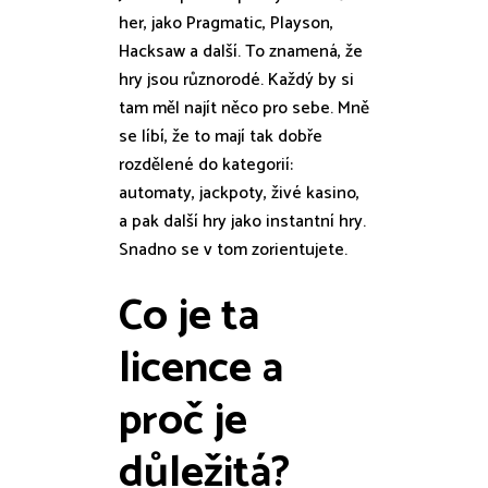
her, jako Pragmatic, Playson,
Hacksaw a další. To znamená, že
hry jsou různorodé. Každý by si
tam měl najít něco pro sebe. Mně
se líbí, že to mají tak dobře
rozdělené do kategorií:
automaty, jackpoty, živé kasino,
a pak další hry jako instantní hry.
Snadno se v tom zorientujete.
Co je ta
licence a
proč je
důležitá?