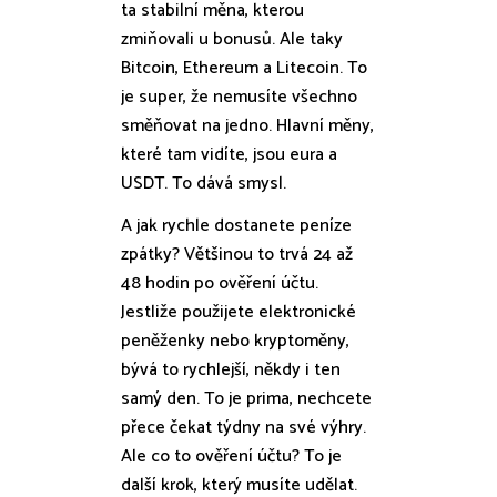
ta stabilní měna, kterou
zmiňovali u bonusů. Ale taky
Bitcoin, Ethereum a Litecoin. To
je super, že nemusíte všechno
směňovat na jedno. Hlavní měny,
které tam vidíte, jsou eura a
USDT. To dává smysl.
A jak rychle dostanete peníze
zpátky? Většinou to trvá 24 až
48 hodin po ověření účtu.
Jestliže použijete elektronické
peněženky nebo kryptoměny,
bývá to rychlejší, někdy i ten
samý den. To je prima, nechcete
přece čekat týdny na své výhry.
Ale co to ověření účtu? To je
další krok, který musíte udělat.