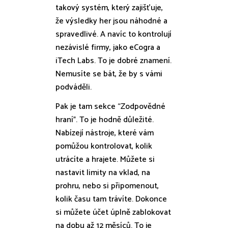
takový systém, který zajišťuje,
že výsledky her jsou náhodné a
spravedlivé. A navíc to kontrolují
nezávislé firmy, jako eCogra a
iTech Labs. To je dobré znamení.
Nemusíte se bát, že by s vámi
podváděli.
Pak je tam sekce “Zodpovědné
hraní”. To je hodně důležité.
Nabízejí nástroje, které vám
pomůžou kontrolovat, kolik
utrácíte a hrajete. Můžete si
nastavit limity na vklad, na
prohru, nebo si připomenout,
kolik času tam trávíte. Dokonce
si můžete účet úplně zablokovat
na dobu až 12 měsíců. To je