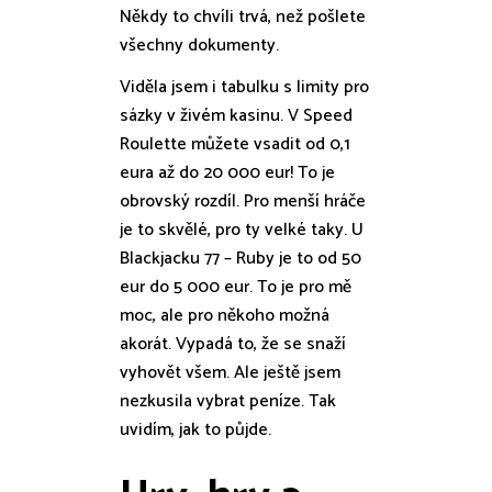
Někdy to chvíli trvá, než pošlete
všechny dokumenty.
Viděla jsem i tabulku s limity pro
sázky v živém kasinu. V Speed
Roulette můžete vsadit od 0,1
eura až do 20 000 eur! To je
obrovský rozdíl. Pro menší hráče
je to skvělé, pro ty velké taky. U
Blackjacku 77 – Ruby je to od 50
eur do 5 000 eur. To je pro mě
moc, ale pro někoho možná
akorát. Vypadá to, že se snaží
vyhovět všem. Ale ještě jsem
nezkusila vybrat peníze. Tak
uvidím, jak to půjde.