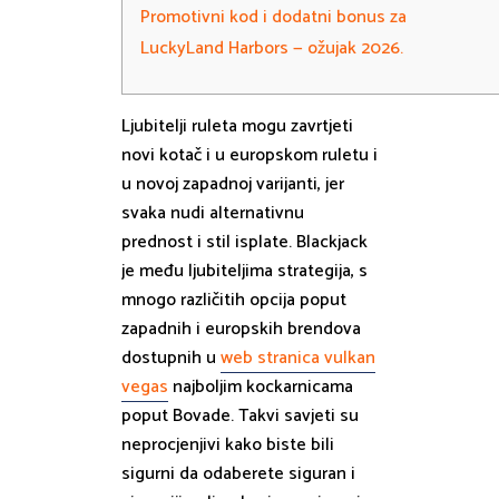
Promotivni kod i dodatni bonus za
LuckyLand Harbors — ožujak 2026.
Ljubitelji ruleta mogu zavrtjeti
novi kotač i u europskom ruletu i
u novoj zapadnoj varijanti, jer
svaka nudi alternativnu
prednost i stil isplate. Blackjack
je među ljubiteljima strategija, s
mnogo različitih opcija poput
zapadnih i europskih brendova
dostupnih u
web stranica vulkan
vegas
najboljim kockarnicama
poput Bovade.
Takvi savjeti su
neprocjenjivi kako biste bili
sigurni da odaberete siguran i