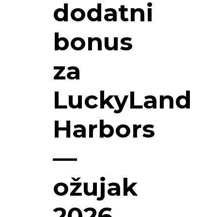
dodatni
bonus
za
LuckyLand
Harbors
—
ožujak
2026.