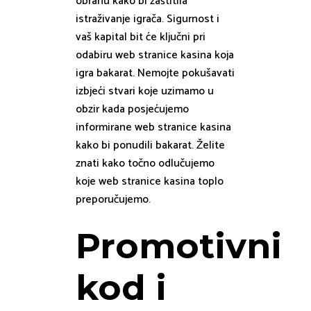
obranu kako bi zaštitila
istraživanje igrača. Sigurnost i
vaš kapital bit će ključni pri
odabiru web stranice kasina koja
igra bakarat. Nemojte pokušavati
izbjeći stvari koje uzimamo u
obzir kada posjećujemo
informirane web stranice kasina
kako bi ponudili bakarat. Želite
znati kako točno odlučujemo
koje web stranice kasina toplo
preporučujemo.
Promotivni
kod i