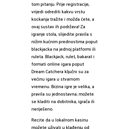
tom pitanju. Prije registracije,
vrijedi odrediti kakvu vrstu
kockanja tražite i možda ćete, a
ovaj sustav ih podržava! Za
igranje stola, slijedite pravila s
nižim kućnim prednostima poput
blackjacka na jednoj platformi ili
ruleta. Blackjack, rulet, bakarat i
formati online igara poput
Dream Catchera ključni su za
većinu igara u stvarnom
vremenu. Brzina igre je velika, a
pravila su jednostavna; možete
se kladiti na dobitnika, igrača ili
neriješeno.
Recite da u lokalnom kasinu
možete uživati ​​u klađenju od