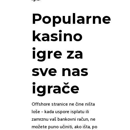
Popularne
kasino
igre za
sve nas
igrače
Offshore stranice ne čine ništa
loše – kada uspore isplatu ili
zamrznu vaš bankovni račun, ne
možete puno učiniti, ako išta, po