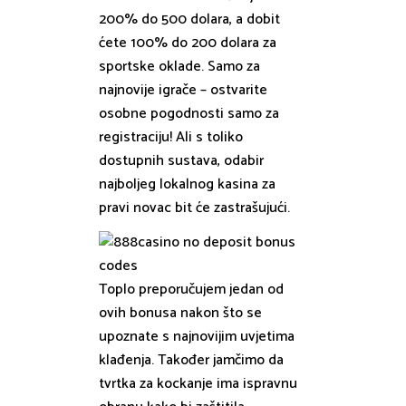
200% do 500 dolara, a dobit
ćete 100% do 200 dolara za
sportske oklade. Samo za
najnovije igrače – ostvarite
osobne pogodnosti samo za
registraciju! Ali s toliko
dostupnih sustava, odabir
najboljeg lokalnog kasina za
pravi novac bit će zastrašujući.
Toplo preporučujem jedan od
ovih bonusa nakon što se
upoznate s najnovijim uvjetima
klađenja. Također jamčimo da
tvrtka za kockanje ima ispravnu