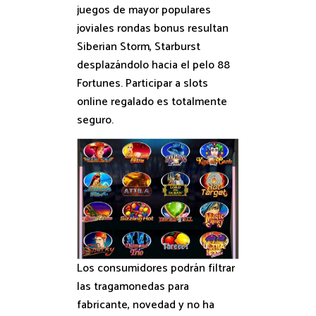
juegos de mayor populares
joviales rondas bonus resultan
Siberian Storm, Starburst
desplazándolo hacia el pelo 88
Fortunes. Participar a slots
online regalado es totalmente
seguro.
Los consumidores podrán filtrar
las tragamonedas para
fabricante, novedad y no ha