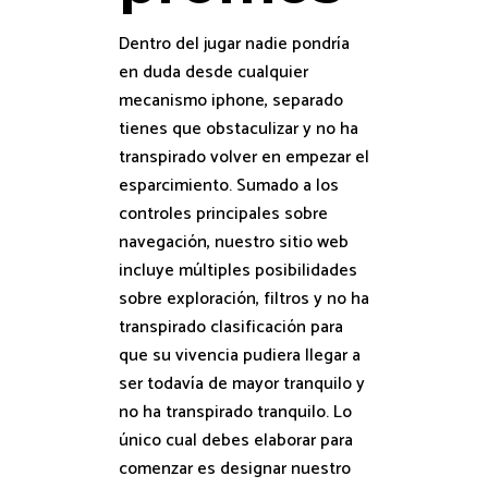
Dentro del jugar nadie pondrí­a
en duda desde cualquier
mecanismo iphone, separado
tienes que obstaculizar y no ha
transpirado volver en empezar el
esparcimiento. Sumado a los
controles principales sobre
navegación, nuestro sitio web
incluye múltiples posibilidades
sobre exploración, filtros y no ha
transpirado clasificación para
que su vivencia pudiera llegar a
ser todavía de mayor tranquilo y
no ha transpirado tranquilo. Lo
único cual debes elaborar para
comenzar es designar nuestro