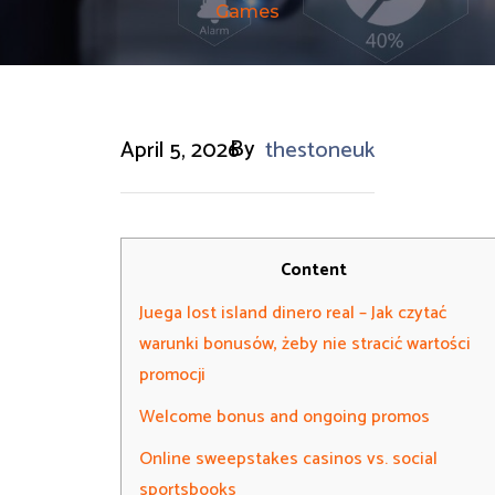
Games
By
April 5, 2026
thestoneuk
Content
Juega lost island dinero real – Jak czytać
warunki bonusów, żeby nie stracić wartości
promocji
Welcome bonus and ongoing promos
Online sweepstakes casinos vs. social
sportsbooks