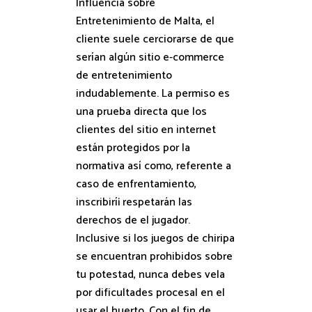
Influencia sobre
Entretenimiento de Malta, el
cliente suele cerciorarse de que
serían algún sitio e-commerce
de entretenimiento
indudablemente. La permiso es
una prueba directa que los
clientes del sitio en internet
están protegidos por la
normativa así­ como, referente a
caso de enfrentamiento,
inscribirí¡ respetarán las
derechos de el jugador.
Inclusive si los juegos de chiripa
se encuentran prohibidos sobre
tu potestad, nunca debes vela
por dificultades procesal en el
usar el huerto. Con el fin de