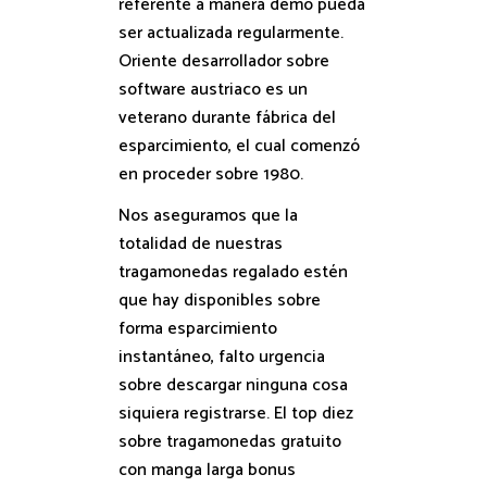
referente a manera demo pueda
ser actualizada regularmente.
Oriente desarrollador sobre
software austriaco es un
veterano durante fábrica del
esparcimiento, el cual comenzó
en proceder sobre 1980.
Nos aseguramos que la
totalidad de nuestras
tragamonedas regalado estén
que hay disponibles sobre
forma esparcimiento
instantáneo, falto urgencia
sobre descargar ninguna cosa
siquiera registrarse. El top diez
sobre tragamonedas gratuito
con manga larga bonus