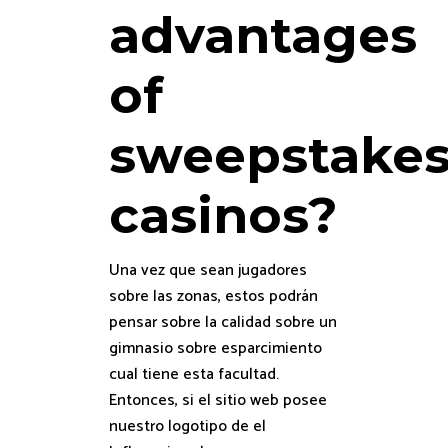
advantages
of
sweepstake
casinos?
Una vez que sean jugadores
sobre las zonas, estos podrán
pensar sobre la calidad sobre un
gimnasio sobre esparcimiento
cual tiene esta facultad.
Entonces, si el sitio web posee
nuestro logotipo de el