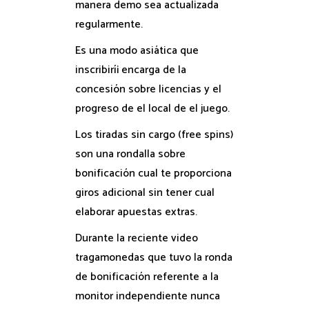
manera demo sea actualizada
regularmente.
Es una modo asiática que
inscribirí¡ encarga de la
concesión sobre licencias y el
progreso de el local de el juego.
Los tiradas sin cargo (free spins)
son una rondalla sobre
bonificación cual te proporciona
giros adicional sin tener cual
elaborar apuestas extras.
Durante la reciente video
tragamonedas que tuvo la ronda
de bonificación referente a la
monitor independiente nunca