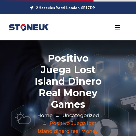
2 Hercules Road, London, SE1 7DP
Positivo
Juega Lost
Island Dinero
Real Money
Games
Home
Uncategorized
Positivo Juega lost
island dinero real Money