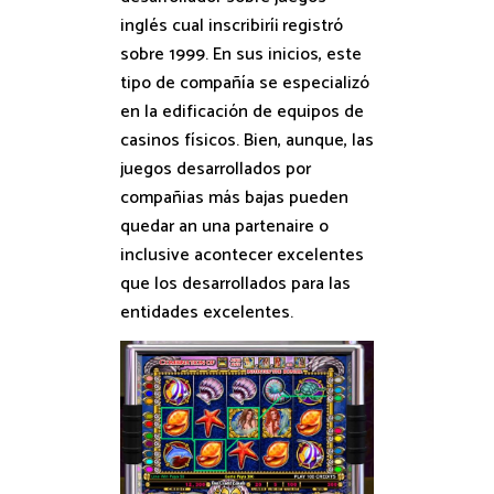
inglés cual inscribirí¡ registró
sobre 1999. En sus inicios, este
tipo de compañía se especializó
en la edificación de equipos de
casinos físicos. Bien, aunque, las
juegos desarrollados por
compañias más bajas pueden
quedar an una partenaire o
inclusive acontecer excelentes
que los desarrollados para las
entidades excelentes.