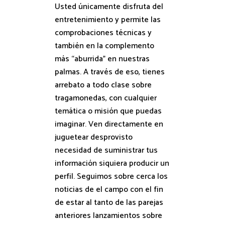
Usted únicamente disfruta del
entretenimiento y permite las
comprobaciones técnicas y
también en la complemento
más “aburrida” en nuestras
palmas. A través de eso, tienes
arrebato a todo clase sobre
tragamonedas, con cualquier
temática o misión que puedas
imaginar. Ven directamente en
juguetear desprovisto
necesidad de suministrar tus
información siquiera producir un
perfil. Seguimos sobre cerca los
noticias de el campo con el fin
de estar al tanto de las parejas
anteriores lanzamientos sobre