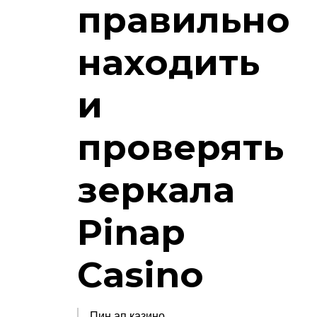
правильно
находить
и
проверять
зеркала
Pinap
Casino
Пин ап казино