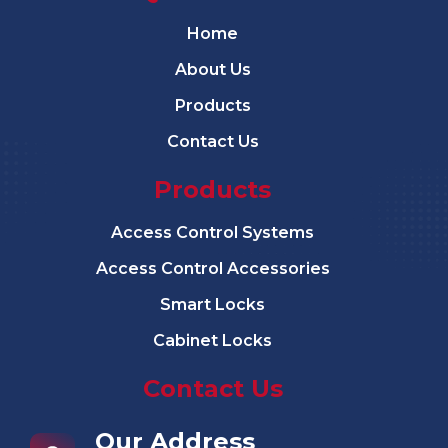
Home
About Us
Products
Contact Us
Products
Access Control Systems
Access Control Accessories
Smart Locks
Cabinet Locks
Contact Us
Our Address