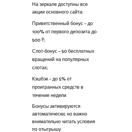
На зеркале доступны все
акции основного сайта:
Приветственный бонус – до
100% от первого депозита до
500 ₸;
Слот‑бонус – 50 бесплатных
вращений на популярных
слотах;
Кэшбэк – до 5% от
проигранных средств в
течение недели.
Бонусы активируются
автоматически, но важно
внимательно читать условия
по отыгрышу.