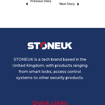
Previous Story
Next Story
STONEUK is a tech brand based in the
United Kingdom, with products ranging
from smart locks, access control
systems to other security products.
Quick Links