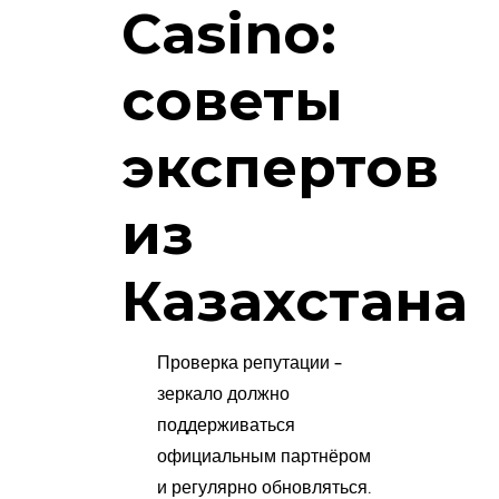
Casino:
советы
экспертов
из
Казахстана
Проверка репутации –
зеркало должно
поддерживаться
официальным партнёром
и регулярно обновляться.