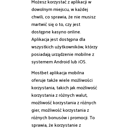
Możesz korzystać z aplikacji w
dowolnym miejscu, w każdej
chwili, co sprawia, że nie musisz
martwić się o to, czy jest
dostępne kasyno online.
Aplikacja jest dostępna dla
wszystkich użytkowników, którzy
posiadają urządzenie mobilne z
systemem Android lub iOS.
Mostbet aplikacja mobilna
oferuje także wiele możliwości
korzystania, takich jak możliwość
korzystania z różnych walut,
możliwość korzystania z różnych
gier, możliwość korzystania z
różnych bonusów i promocji. To
sprawia, że korzystanie z