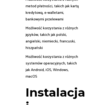
metod płatności, takich jak kartą
kredytową, e-walletami,
bankowymi przelewami
Możliwość korzystania z różnych
języków, takich jak polski,
angielski, niemiecki, francuski,
hiszpański
Możliwość korzystania z różnych
systemów operacyjnych, takich
jak Android, iOS, Windows,
macOS
Instalacja