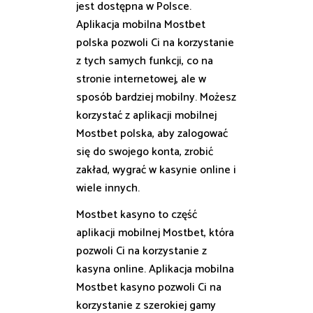
jest dostępna w Polsce.
Aplikacja mobilna Mostbet
polska pozwoli Ci na korzystanie
z tych samych funkcji, co na
stronie internetowej, ale w
sposób bardziej mobilny. Możesz
korzystać z aplikacji mobilnej
Mostbet polska, aby zalogować
się do swojego konta, zrobić
zakład, wygrać w kasynie online i
wiele innych.
Mostbet kasyno to część
aplikacji mobilnej Mostbet, która
pozwoli Ci na korzystanie z
kasyna online. Aplikacja mobilna
Mostbet kasyno pozwoli Ci na
korzystanie z szerokiej gamy