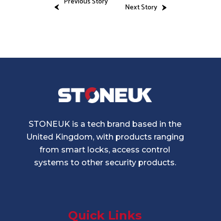
Previous Story
Next Story
STONEUK is a tech brand based in the
United Kingdom, with products ranging
from smart locks, access control
systems to other security products.
Quick Links