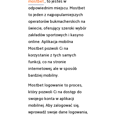
mostbet
, to jesteś w
odpowiednim miejscu. Mostbet
to jeden z najpopularniejszych
operatorów bukmacherskich na
świecie, oferujący szeroki wybór
zakładów sportowych i kasyno
online. Aplikacja mobilna
Mostbet pozwoli Ci na
korzystanie z tych samych
funkcji, co na stronie
internetowej, ale w sposób
bardziej mobilny.
Mostbet logowanie to proces,
który pozwoli Ci na dostęp do
swojego konta w aplikacji
mobilnej. Aby zalogować się,
wprowadź swoje dane logowania,