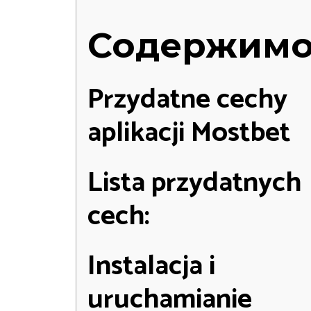
Содержим
Przydatne cechy
aplikacji Mostbet
Lista przydatnych
cech:
Instalacja i
uruchamianie