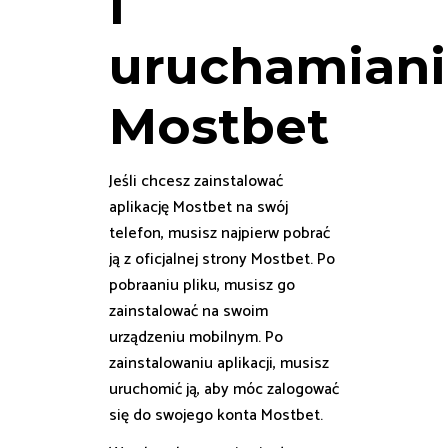
i
uruchamiani
Mostbet
Jeśli chcesz zainstalować
aplikację Mostbet na swój
telefon, musisz najpierw pobrać
ją z oficjalnej strony Mostbet. Po
pobraaniu pliku, musisz go
zainstalować na swoim
urządzeniu mobilnym. Po
zainstalowaniu aplikacji, musisz
uruchomić ją, aby móc zalogować
się do swojego konta Mostbet.