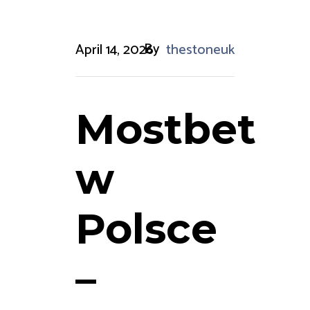
By
April 14, 2026
thestoneuk
Mostbet
w
Polsce
–