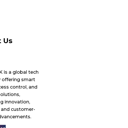
 Us
is a global tech
offering smart
cess control, and
solutions,
ng innovation,
ty, and customer-
advancements.