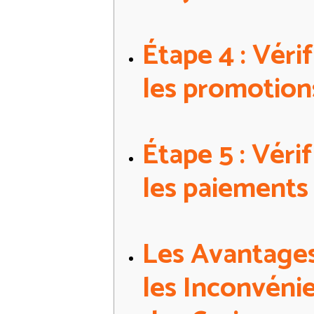
Étape 4 : Vérif
les promotion
Étape 5 : Vérif
les paiements
Les Avantages
les Inconvéni