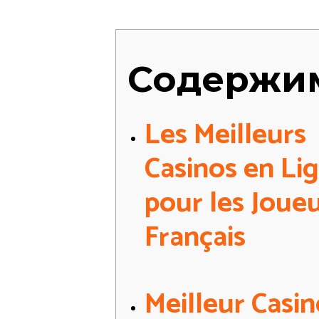
Содержи
Les Meilleurs
Casinos en Li
pour les Joue
Français
Meilleur Casin