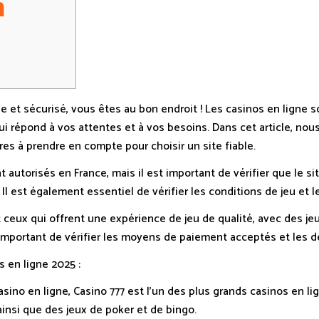
n
le et sécurisé, vous êtes au bon endroit ! Les casinos en ligne s
qui répond à vos attentes et à vos besoins. Dans cet article, no
ères à prendre en compte pour choisir un site fiable.
t autorisés en France, mais il est important de vérifier que le 
Il est également essentiel de vérifier les conditions de jeu et l
 ceux qui offrent une expérience de jeu de qualité, avec des jeu
important de vérifier les moyens de paiement acceptés et les dé
 en ligne 2025 :
asino en ligne, Casino 777 est l’un des plus grands casinos en l
ainsi que des jeux de poker et de bingo.