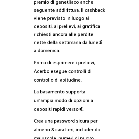
premio di genetliaco anche
seguente addirittura. Il cashback
viene previsto in luogo ai
depositi, ai prelievi, ai gratifica
richiesti ancora alle perdite
nette della settimana da lunedì
a domenica.
Prima di esprimere i prelievi,
Acerbo esegue controlli di
controllo di abitudine.
La basamento supporta
un’ampia modo di opzioni a
depositi rapidi verso €.
Crea una password sicura per
almeno 8 caratteri, includendo
maiuscole, numeri di nuovo