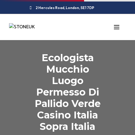
2 Hercules Road, London, SE1 7DP
Ecologista
Mucchio
Luogo
Permesso Di
Pallido Verde
Casino Italia
Sopra Italia