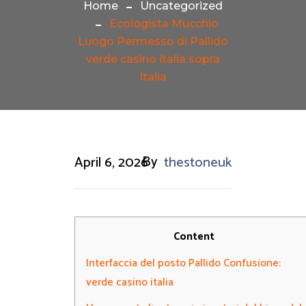
Home
Uncategorized
Ecologista Mucchio
Luogo Permesso di Pallido
verde casino italia sopra
Italia
By
April 6, 2026
thestoneuk
Content
Interfaccia del posto Pallido Confusione:
verde casino italia