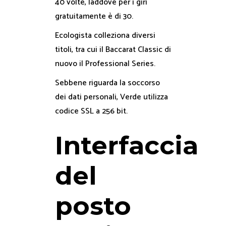
40 volte, laddove per i giri
gratuitamente è di 30.
Ecologista colleziona diversi
titoli, tra cui il Baccarat Classic di
nuovo il Professional Series.
Sebbene riguarda la soccorso
dei dati personali, Verde utilizza
codice SSL a 256 bit.
Interfaccia
del
posto