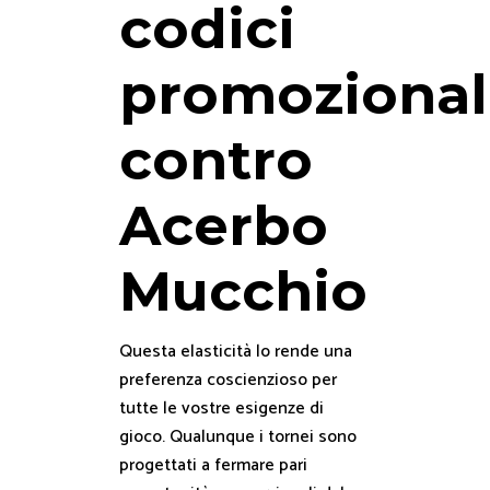
codici
promozional
contro
Acerbo
Mucchio
Questa elasticità lo rende una
preferenza coscienzioso per
tutte le vostre esigenze di
gioco. Qualunque i tornei sono
progettati a fermare pari