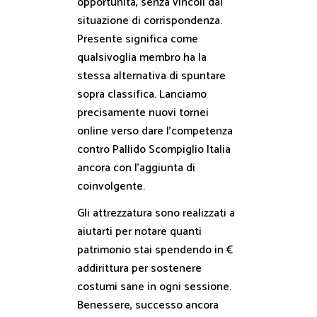
opportunità, senza vincoli dal
situazione di corrispondenza.
Presente significa come
qualsivoglia membro ha la
stessa alternativa di spuntare
sopra classifica. Lanciamo
precisamente nuovi tornei
online verso dare l’competenza
contro Pallido Scompiglio Italia
ancora con l’aggiunta di
coinvolgente.
Gli attrezzatura sono realizzati a
aiutarti per notare quanti
patrimonio stai spendendo in €
addirittura per sostenere
costumi sane in ogni sessione.
Benessere, successo ancora