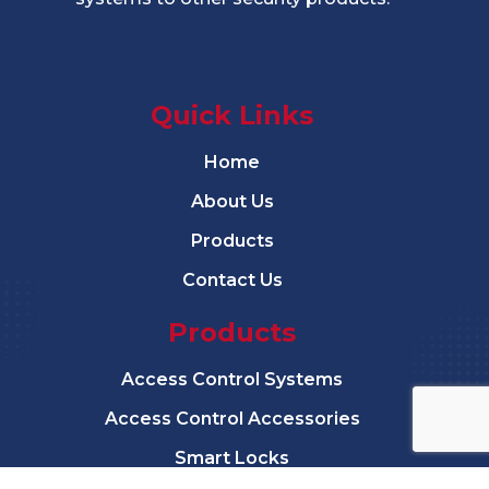
Quick Links
Home
About Us
Products
Contact Us
Products
Access Control Systems
Access Control Accessories
Smart Locks