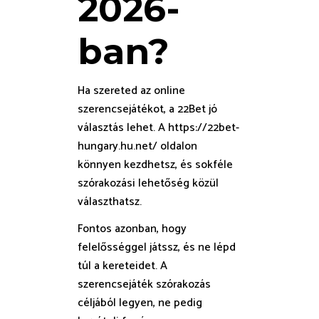
2026-
ban?
Ha szereted az online
szerencsejátékot, a 22Bet jó
választás lehet. A https://22bet-
hungary.hu.net/ oldalon
könnyen kezdhetsz, és sokféle
szórakozási lehetőség közül
választhatsz.
Fontos azonban, hogy
felelősséggel játssz, és ne lépd
túl a kereteidet. A
szerencsejáték szórakozás
céljából legyen, ne pedig