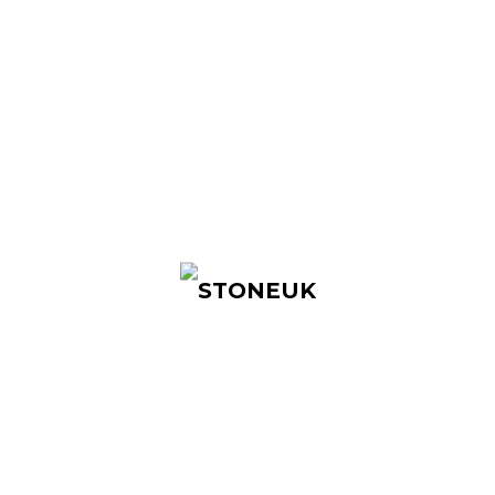
April 9, 2026
Moje
doświadcze
nia z Potter
Slots
Casino
testując na
różnych
urządzenia
ch
Moje doświadczenia z
Potter Slots Casino
testując na różnych