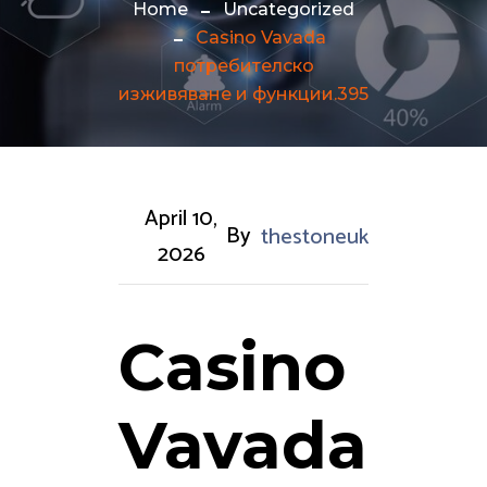
Home
Uncategorized
Casino Vavada
потребителско
изживяване и функции.395
April 10,
By
thestoneuk
2026
Casino
Vavada