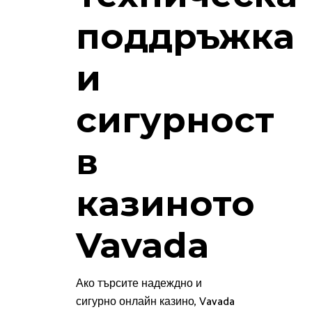
поддръжка
и
сигурност
в
казиното
Vavada
Ако търсите надеждно и
сигурно онлайн казино, Vavada