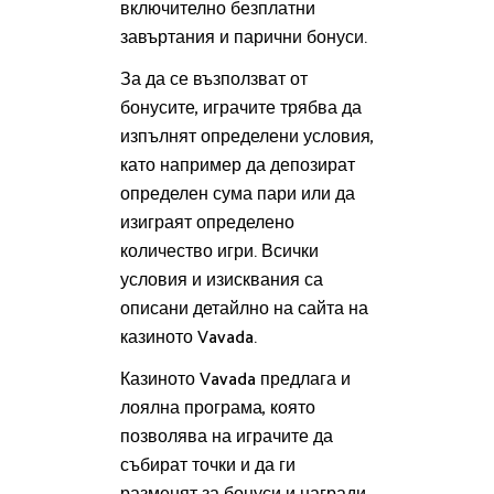
включително безплатни
завъртания и парични бонуси.
За да се възползват от
бонусите, играчите трябва да
изпълнят определени условия,
като например да депозират
определен сума пари или да
изиграят определено
количество игри. Всички
условия и изисквания са
описани детайлно на сайта на
казиното Vavada.
Казиното Vavada предлага и
лоялна програма, която
позволява на играчите да
събират точки и да ги