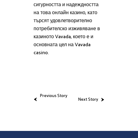
сигурността и надеждността
на това онлайн казино, като
търсят удовлетворително
потребителско изживяване в
казиното Vavada, което е и
основната цел на Vavada
casino.
Previous Story
Next Story