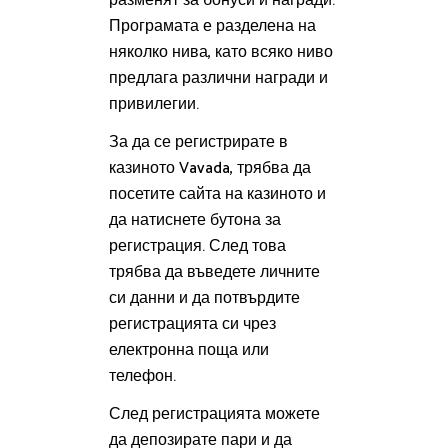
разменят за бонуси и награди.
Програмата е разделена на
няколко нива, като всяко ниво
предлага различни награди и
привилегии.
За да се регистрирате в
казиното Vavada, трябва да
посетите сайта на казиното и
да натиснете бутона за
регистрация. След това
трябва да въведете личните
си данни и да потвърдите
регистрацията си чрез
електронна поща или
телефон.
След регистрацията можете
да депозирате пари и да