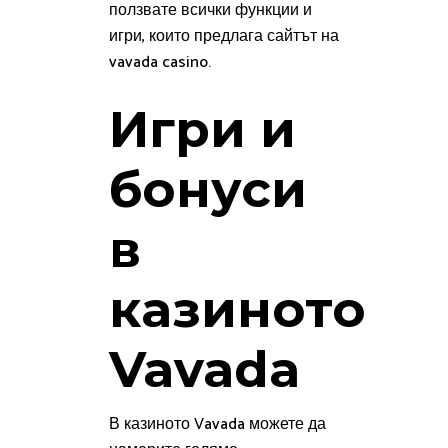
ползвате всички функции и
игри, които предлага сайтът на
vavada casino.
Игри и
бонуси
в
казиното
Vavada
В казиното Vavada можете да