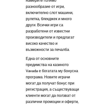
намерите голямо
разнообразие от игри,
включително слот машини,
рулетка, блекджек и много
други. Всички игри са
разработени от известни
производители и предлагат
високо качество и
възможности за печалба.
Една от основните
предимства на казиното
Vavada е богатата му бонусна
програма. Новите играчи
могат да получат бонус при
регистрация, а съществуващи
клиенти могат да ползват от
различни промоции и оферти,