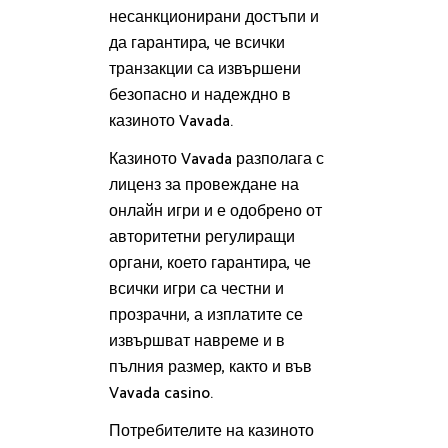
несанкционирани достъпи и
да гарантира, че всички
транзакции са извършени
безопасно и надеждно в
казиното Vavada.
Казиното Vavada разполага с
лиценз за провеждане на
онлайн игри и е одобрено от
авторитетни регулиращи
органи, което гарантира, че
всички игри са честни и
прозрачни, а изплатите се
извършват навреме и в
пълния размер, както и във
Vavada casino.
Потребителите на казиното