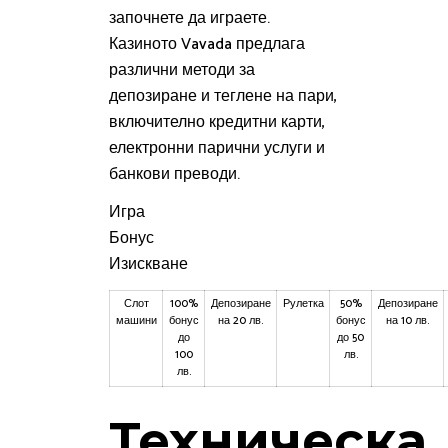
започнете да играете.
Казиното Vavada предлага
различни методи за
депозиране и теглене на пари,
включително кредитни карти,
електронни парични услуги и
банкови преводи.
Игра
Бонус
Изискване
Слот
100%
Депозиране
Рулетка
50%
Депозиране
машини
бонус
на 20 лв.
бонус
на 10 лв.
до
до 50
100
лв.
лв.
Техническа