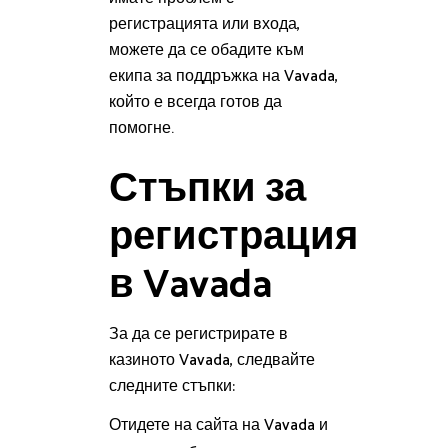
регистрацията или входа,
можете да се обадите към
екипа за поддръжка на Vavada,
който е всегда готов да
помогне.
Стъпки за
регистрация
в Vavada
За да се регистрирате в
казиното Vavada, следвайте
следните стъпки:
Отидете на сайта на Vavada и