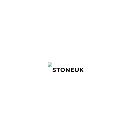
berbagai promosi dan bonus
menarik untuk pengguna baru
maupun yang sudah lama. Bonus
selamat datang, cashback, dan
promosi spesial untuk turnamen
besar seperti Sepakbola dan
Esport adalah beberapa contoh
insentif yang bisa dinikmati
pengguna.
Menemukan
Casino Judi
Slot Online
yang Terbaik