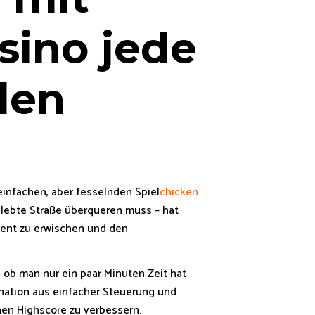
sino jede
den
infachen, aber fesselnden Spiel
chicken
belebte Straße überqueren muss – hat
ment zu erwischen und den
, ob man nur ein paar Minuten Zeit hat
nation aus einfacher Steuerung und
en Highscore zu verbessern.