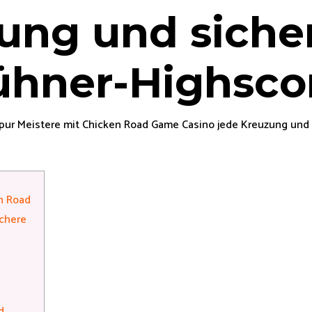
ung und siche
hner-Highsco
 pur Meistere mit Chicken Road Game Casino jede Kreuzung und
en Road
chere
d