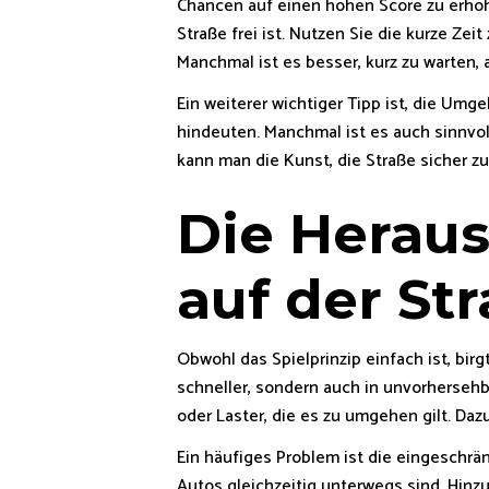
Chancen auf einen hohen Score zu erhöh
Straße frei ist. Nutzen Sie die kurze Ze
Manchmal ist es besser, kurz zu warten, 
Ein weiterer wichtiger Tipp ist, die U
hindeuten. Manchmal ist es auch sinnvol
kann man die Kunst, die Straße sicher z
Die Herau
auf der St
Obwohl das Spielprinzip einfach ist, birg
schneller, sondern auch in unvorherseh
oder Laster, die es zu umgehen gilt. Da
Ein häufiges Problem ist die eingeschrän
Autos gleichzeitig unterwegs sind. Hinz