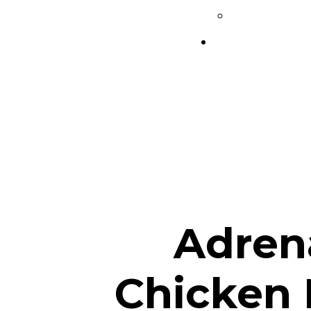
Adrena
Chicken 