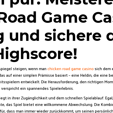
Road Game Ca
 und sichere 
ighscore!
nspiegel steigen, wenn man
chicken road game casino
sich dem e
das auf einer simplen Prämisse basiert – eine Heldin, die eine 
itsspielern entwickelt. Die Herausforderung, den richtigen Mo
erspricht ein spannendes Spielerlebnis.
iegt in ihrer Zugänglichkeit und dem schnellen Spielablauf. Egal
te, das Spiel bietet eine willkommene Abwechslung. Die Kombi
für, dass man immer wieder zurückkommt, um seinen persönlich