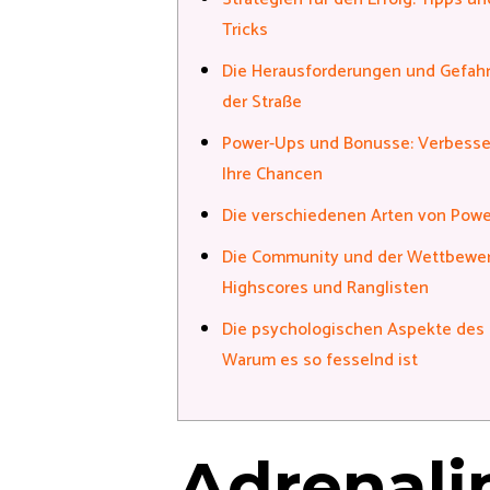
Tricks
Die Herausforderungen und Gefah
der Straße
Power-Ups und Bonusse: Verbesse
Ihre Chancen
Die verschiedenen Arten von Pow
Die Community und der Wettbewer
Highscores und Ranglisten
Die psychologischen Aspekte des 
Warum es so fesselnd ist
Adrenali