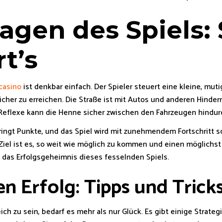
agen des Spiels:
t’s
casino
ist denkbar einfach. Der Spieler steuert eine kleine, mut
her zu erreichen. Die Straße ist mit Autos und anderen Hinderni
Reflexe kann die Henne sicher zwischen den Fahrzeugen hindur
ingt Punkte, und das Spiel wird mit zunehmendem Fortschritt sc
Ziel ist es, so weit wie möglich zu kommen und einen möglichst 
t das Erfolgsgeheimnis dieses fesselnden Spiels.
en Erfolg: Tipps und Trick
ich zu sein, bedarf es mehr als nur Glück. Es gibt einige Strat