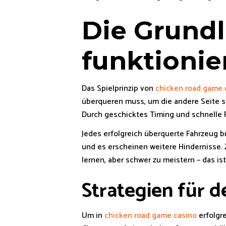
Die Grundl
funktionier
Das Spielprinzip von
chicken road game 
überqueren muss, um die andere Seite sic
Durch geschicktes Timing und schnelle 
Jedes erfolgreich überquerte Fahrzeug br
und es erscheinen weitere Hindernisse. 
lernen, aber schwer zu meistern – das is
Strategien für d
Um in
chicken road game casino
erfolgre