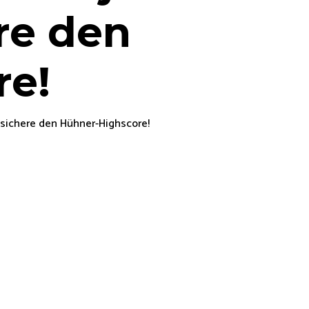
re den
re!
 sichere den Hühner-Highscore!