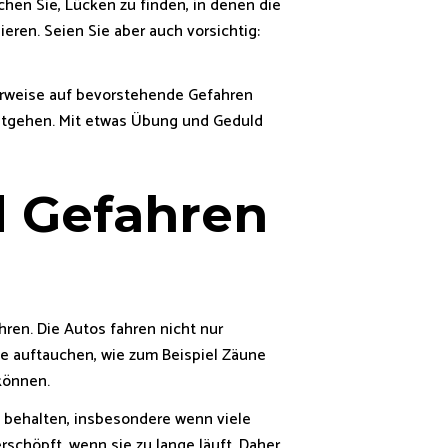
en Sie, Lücken zu finden, in denen die
eren. Seien Sie aber auch vorsichtig:
herweise auf bevorstehende Gefahren
entgehen. Mit etwas Übung und Geduld
d Gefahren
ren. Die Autos fahren nicht nur
ße auftauchen, wie zum Beispiel Zäune
können.
zu behalten, insbesondere wenn viele
schöpft, wenn sie zu lange läuft. Daher