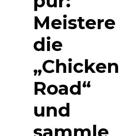
pur:
Meistere
die
„Chicken
Road“
und
sammle