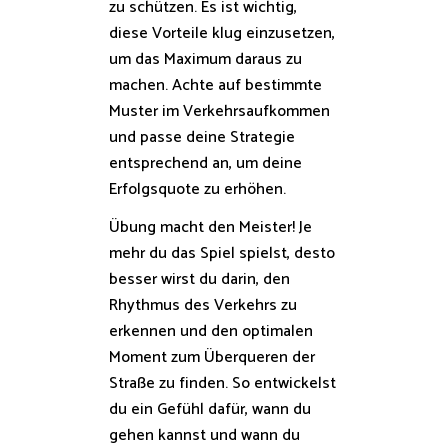
zu schützen. Es ist wichtig,
diese Vorteile klug einzusetzen,
um das Maximum daraus zu
machen. Achte auf bestimmte
Muster im Verkehrsaufkommen
und passe deine Strategie
entsprechend an, um deine
Erfolgsquote zu erhöhen.
Übung macht den Meister! Je
mehr du das Spiel spielst, desto
besser wirst du darin, den
Rhythmus des Verkehrs zu
erkennen und den optimalen
Moment zum Überqueren der
Straße zu finden. So entwickelst
du ein Gefühl dafür, wann du
gehen kannst und wann du