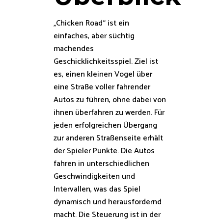
„Chicken Road“ ist ein
einfaches, aber süchtig
machendes
Geschicklichkeitsspiel. Ziel ist
es, einen kleinen Vogel über
eine Straße voller fahrender
Autos zu führen, ohne dabei von
ihnen überfahren zu werden. Für
jeden erfolgreichen Übergang
zur anderen Straßenseite erhält
der Spieler Punkte. Die Autos
fahren in unterschiedlichen
Geschwindigkeiten und
Intervallen, was das Spiel
dynamisch und herausfordernd
macht. Die Steuerung ist in der