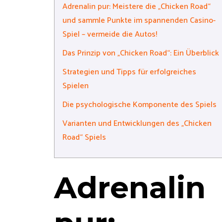
Adrenalin pur: Meistere die „Chicken Road“
und sammle Punkte im spannenden Casino-
Spiel – vermeide die Autos!
Das Prinzip von „Chicken Road“: Ein Überblick
Strategien und Tipps für erfolgreiches
Spielen
Die psychologische Komponente des Spiels
Varianten und Entwicklungen des „Chicken
Road“ Spiels
Adrenalin