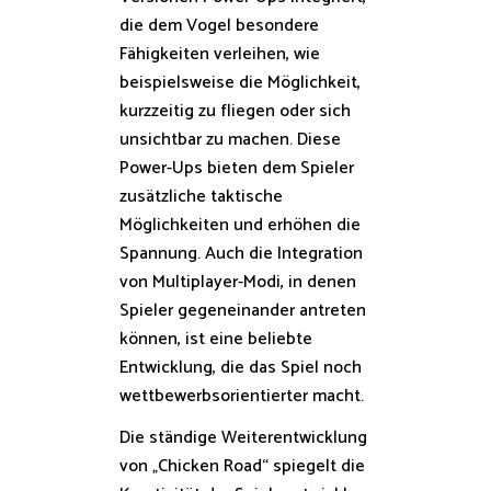
die dem Vogel besondere
Fähigkeiten verleihen, wie
beispielsweise die Möglichkeit,
kurzzeitig zu fliegen oder sich
unsichtbar zu machen. Diese
Power-Ups bieten dem Spieler
zusätzliche taktische
Möglichkeiten und erhöhen die
Spannung. Auch die Integration
von Multiplayer-Modi, in denen
Spieler gegeneinander antreten
können, ist eine beliebte
Entwicklung, die das Spiel noch
wettbewerbsorientierter macht.
Die ständige Weiterentwicklung
von „Chicken Road“ spiegelt die