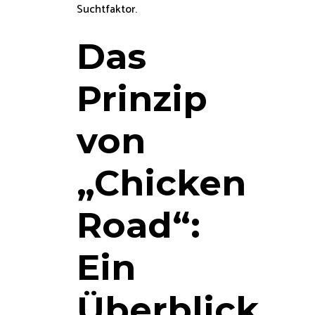
Suchtfaktor.
Das
Prinzip
von
„Chicken
Road“:
Ein
Überblick