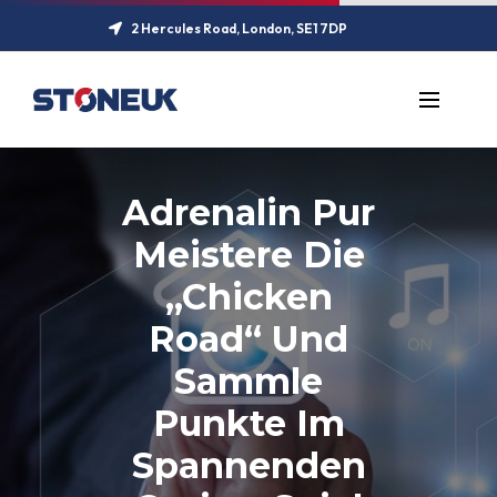
2 Hercules Road, London, SE1 7DP
Adrenalin Pur
Meistere Die
„Chicken
Road“ Und
Sammle
Punkte Im
Spannenden