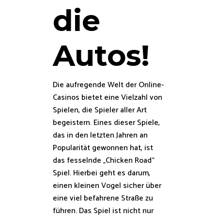
die
Autos!
Die aufregende Welt der Online-
Casinos bietet eine Vielzahl von
Spielen, die Spieler aller Art
begeistern. Eines dieser Spiele,
das in den letzten Jahren an
Popularität gewonnen hat, ist
das fesselnde „Chicken Road“
Spiel. Hierbei geht es darum,
einen kleinen Vogel sicher über
eine viel befahrene Straße zu
führen. Das Spiel ist nicht nur