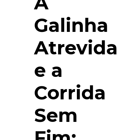
A
Galinha
Atrevida
e a
Corrida
Sem
Fim: