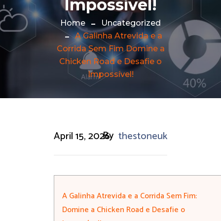
Impossível!
Home
Uncategorized
A Galinha Atrevida e a
Corrida Sem Fim Domine a
Chicken Road e Desafie o
Impossível!
By
April 15, 2026
thestoneuk
A Galinha Atrevida e a Corrida Sem Fim:
Domine a Chicken Road e Desafie o