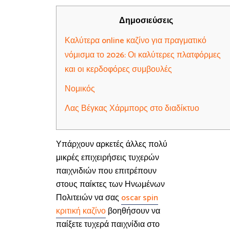
Δημοσιεύσεις
Καλύτερα online καζίνο για πραγματικό
νόμισμα το 2026: Οι καλύτερες πλατφόρμες
και οι κερδοφόρες συμβουλές
Νομικός
Λας Βέγκας Χάρμπορς στο διαδίκτυο
Υπάρχουν αρκετές άλλες πολύ
μικρές επιχειρήσεις τυχερών
παιχνιδιών που επιτρέπουν
στους παίκτες των Ηνωμένων
Πολιτειών να σας
oscar spin
κριτική καζίνο
βοηθήσουν να
παίξετε τυχερά παιχνίδια στο