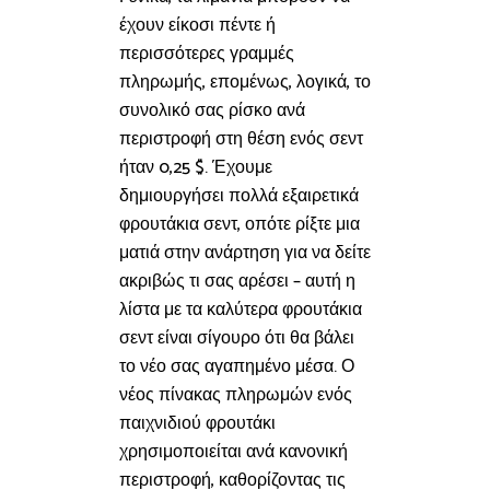
έχουν είκοσι πέντε ή
περισσότερες γραμμές
πληρωμής, επομένως, λογικά, το
συνολικό σας ρίσκο ανά
περιστροφή στη θέση ενός σεντ
ήταν 0,25 $. Έχουμε
δημιουργήσει πολλά εξαιρετικά
φρουτάκια σεντ, οπότε ρίξτε μια
ματιά στην ανάρτηση για να δείτε
ακριβώς τι σας αρέσει – αυτή η
λίστα με τα καλύτερα φρουτάκια
σεντ είναι σίγουρο ότι θα βάλει
το νέο σας αγαπημένο μέσα. Ο
νέος πίνακας πληρωμών ενός
παιχνιδιού φρουτάκι
χρησιμοποιείται ανά κανονική
περιστροφή, καθορίζοντας τις