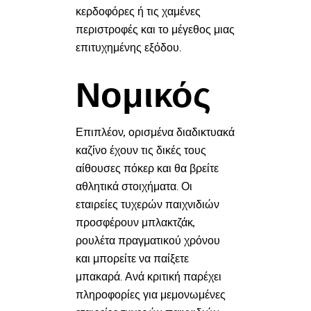
κερδοφόρες ή τις χαμένες
περιστροφές και το μέγεθος μιας
επιτυχημένης εξόδου.
Νομικός
Επιπλέον, ορισμένα διαδικτυακά
καζίνο έχουν τις δικές τους
αίθουσες πόκερ και θα βρείτε
αθλητικά στοιχήματα. Οι
εταιρείες τυχερών παιχνιδιών
προσφέρουν μπλακτζάκ,
ρουλέτα πραγματικού χρόνου
και μπορείτε να παίξετε
μπακαρά. Ανά κριτική παρέχει
πληροφορίες για μεμονωμένες