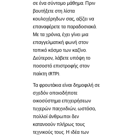
σε ένα σύντομο μάθημα. Πριν
βουτήξετε στη λίστα
κουλοχέρηδων σας, αξίζει να
επαναφέρετε τα παραδοσιακά.
Με τα χρόνια, έχει γίνει μια
επαγγελματική φωνή στον
τοπικό κόσμο των καζίνο.
Δεύτερον, λάβετε υπόψη το
ποσοστό επιστροφής στον
παίκτη (RTP).
Τα φρουτάκια είναι δημοφιλή σε
σχεδόν οποιοδήποτε
οικοσύστημα επιχειρήσεων
τυχερών παιχνιδιών, ωστόσο,
πολλοί άνθρωποι δεν
κατανοούν πλήρως τους
τεχνικούς τους. Η ιδέα των