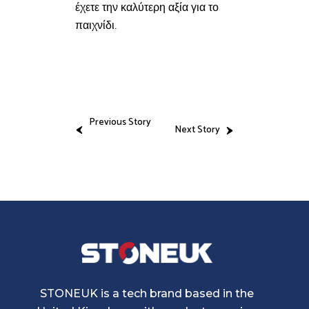
έχετε την καλύτερη αξία για το
παιχνίδι.
Previous Story
Next Story
STONEUK is a tech brand based in the