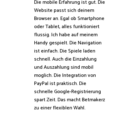
Die mobile Erfahrung ist gut. Die
Website passt sich deinem
Browser an. Egal ob Smartphone
oder Tablet, alles funktioniert
flussig. Ich habe auf meinem
Handy gespielt. Die Navigation
ist einfach. Die Spiele laden
schnell. Auch die Einzahlung
und Auszahlung sind mobil
moglich. Die Integration von
PayPal ist praktisch. Die
schnelle Google-Registrierung
spart Zeit. Das macht Betmakerz
zu einer flexiblen Wahl.