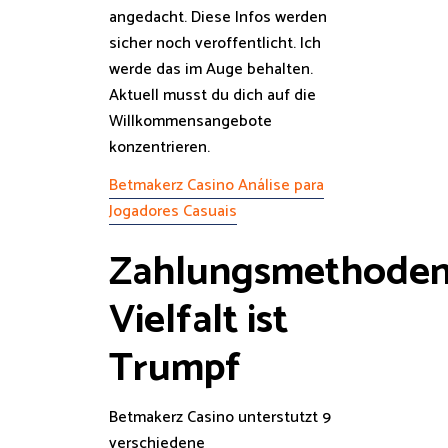
angedacht. Diese Infos werden
sicher noch veroffentlicht. Ich
werde das im Auge behalten.
Aktuell musst du dich auf die
Willkommensangebote
konzentrieren.
Betmakerz Casino Análise para
Jogadores Casuais
Zahlungsmethoden
Vielfalt ist
Trumpf
Betmakerz Casino unterstutzt 9
verschiedene