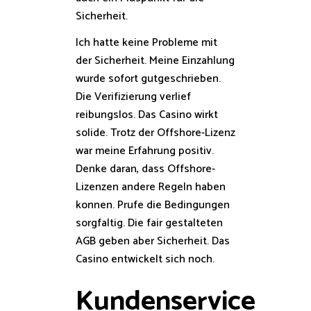
Sicherheit.
Ich hatte keine Probleme mit
der Sicherheit. Meine Einzahlung
wurde sofort gutgeschrieben.
Die Verifizierung verlief
reibungslos. Das Casino wirkt
solide. Trotz der Offshore-Lizenz
war meine Erfahrung positiv.
Denke daran, dass Offshore-
Lizenzen andere Regeln haben
konnen. Prufe die Bedingungen
sorgfaltig. Die fair gestalteten
AGB geben aber Sicherheit. Das
Casino entwickelt sich noch.
Kundenservice