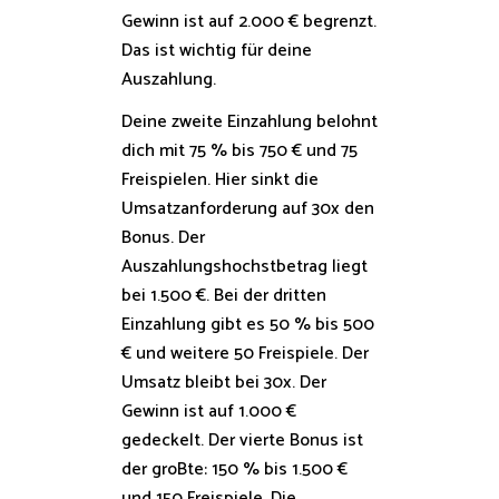
Gewinn ist auf 2.000 € begrenzt.
Das ist wichtig für deine
Auszahlung.
Deine zweite Einzahlung belohnt
dich mit 75 % bis 750 € und 75
Freispielen. Hier sinkt die
Umsatzanforderung auf 30x den
Bonus. Der
Auszahlungshochstbetrag liegt
bei 1.500 €. Bei der dritten
Einzahlung gibt es 50 % bis 500
€ und weitere 50 Freispiele. Der
Umsatz bleibt bei 30x. Der
Gewinn ist auf 1.000 €
gedeckelt. Der vierte Bonus ist
der groBte: 150 % bis 1.500 €
und 150 Freispiele. Die