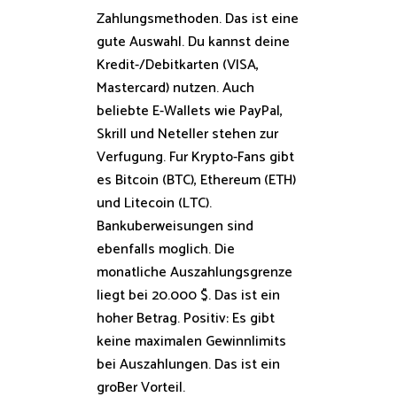
Zahlungsmethoden. Das ist eine
gute Auswahl. Du kannst deine
Kredit-/Debitkarten (VISA,
Mastercard) nutzen. Auch
beliebte E-Wallets wie PayPal,
Skrill und Neteller stehen zur
Verfugung. Fur Krypto-Fans gibt
es Bitcoin (BTC), Ethereum (ETH)
und Litecoin (LTC).
Bankuberweisungen sind
ebenfalls moglich. Die
monatliche Auszahlungsgrenze
liegt bei 20.000 $. Das ist ein
hoher Betrag. Positiv: Es gibt
keine maximalen Gewinnlimits
bei Auszahlungen. Das ist ein
groBer Vorteil.