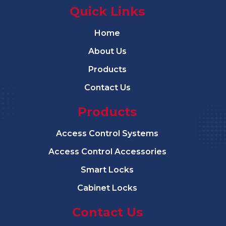
Quick Links
Home
About Us
Products
Contact Us
Products
Access Control Systems
Access Control Accessories
Smart Locks
Cabinet Locks
Contact Us