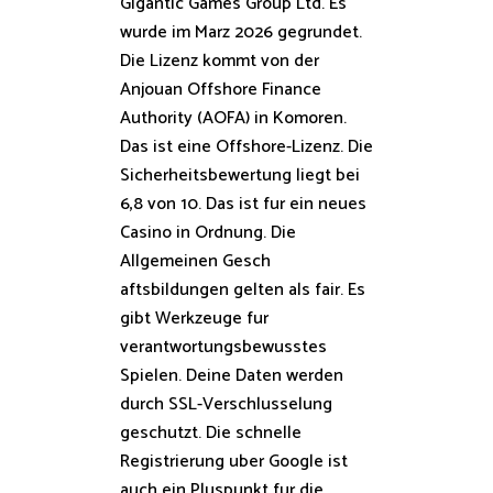
Gigantic Games Group Ltd. Es
wurde im Marz 2026 gegrundet.
Die Lizenz kommt von der
Anjouan Offshore Finance
Authority (AOFA) in Komoren.
Das ist eine Offshore-Lizenz. Die
Sicherheitsbewertung liegt bei
6,8 von 10. Das ist fur ein neues
Casino in Ordnung. Die
Allgemeinen Gesch
aftsbildungen gelten als fair. Es
gibt Werkzeuge fur
verantwortungsbewusstes
Spielen. Deine Daten werden
durch SSL-Verschlusselung
geschutzt. Die schnelle
Registrierung uber Google ist
auch ein Pluspunkt fur die