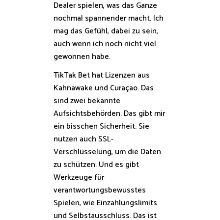
Dealer spielen, was das Ganze
nochmal spannender macht. Ich
mag das Gefühl, dabei zu sein,
auch wenn ich noch nicht viel
gewonnen habe.
TikTak Bet hat Lizenzen aus
Kahnawake und Curaçao. Das
sind zwei bekannte
Aufsichtsbehörden. Das gibt mir
ein bisschen Sicherheit. Sie
nutzen auch SSL-
Verschlüsselung, um die Daten
zu schützen. Und es gibt
Werkzeuge für
verantwortungsbewusstes
Spielen, wie Einzahlungslimits
und Selbstausschluss. Das ist