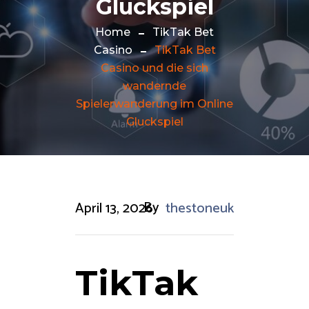
Gluckspiel
Home
TikTak Bet
Casino
TikTak Bet
Casino und die sich
wandernde
Spielerwanderung im Online
Gluckspiel
By
April 13, 2026
thestoneuk
TikTak