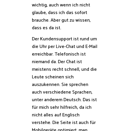
wichtig, auch wenn ich nicht
glaube, dass ich das sofort
brauche. Aber gut zu wissen,
dass es da ist.
Der Kundensupport ist rund um
die Uhr per Live-Chat und E-Mail
erreichbar. Telefonisch ist
niemand da. Der Chat ist
meistens recht schnell, und die
Leute scheinen sich
auszukennen. Sie sprechen
auch verschiedene Sprachen,
unter anderem Deutsch. Das ist
für mich sehr hilfreich, da ich
nicht alles auf Englisch
verstehe. Die Seite ist auch für
Mobilgeräte optimiert, man