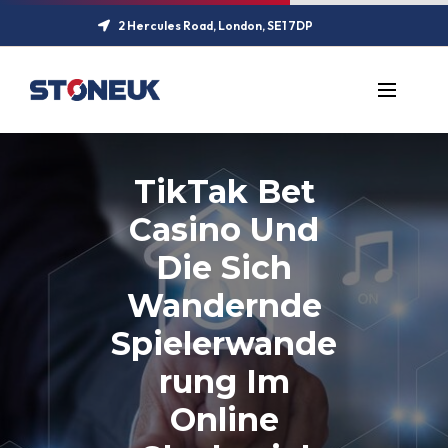
2 Hercules Road, London, SE1 7DP
TikTak Bet
Casino Und
Die Sich
Wandernde
Spielerwande
Rung Im
Online