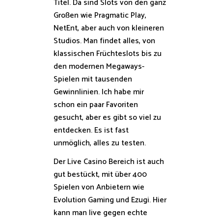
Titel. Da sind Slots von den ganz
Großen wie Pragmatic Play,
NetEnt, aber auch von kleineren
Studios. Man findet alles, von
klassischen Früchteslots bis zu
den modernen Megaways-
Spielen mit tausenden
Gewinnlinien. Ich habe mir
schon ein paar Favoriten
gesucht, aber es gibt so viel zu
entdecken. Es ist fast
unmöglich, alles zu testen.
Der Live Casino Bereich ist auch
gut bestückt, mit über 400
Spielen von Anbietern wie
Evolution Gaming und Ezugi. Hier
kann man live gegen echte