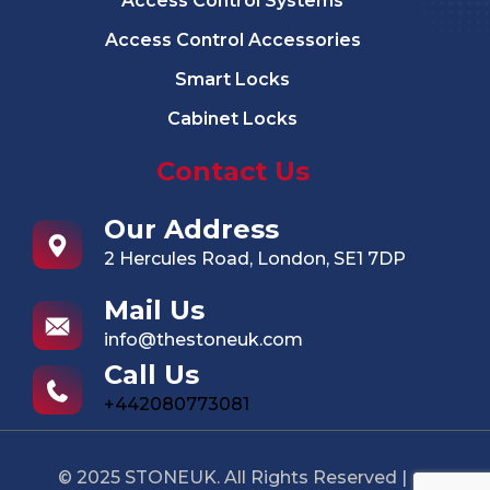
Access Control Systems
Access Control Accessories
Smart Locks
Cabinet Locks
Contact Us
Our Address
2 Hercules Road, London, SE1 7DP
Mail Us
info@thestoneuk.com
Call Us
+442080773081
© 2025 STONEUK. All Rights Reserved |