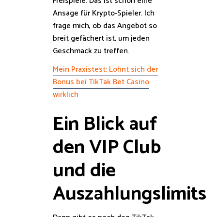
Freispiele. Das ist schon eine
Ansage für Krypto-Spieler. Ich
frage mich, ob das Angebot so
breit gefächert ist, um jeden
Geschmack zu treffen.
Mein Praxistest: Lohnt sich der
Bonus bei TikTak Bet Casino
wirklich
Ein Blick auf
den VIP Club
und die
Auszahlungslimits