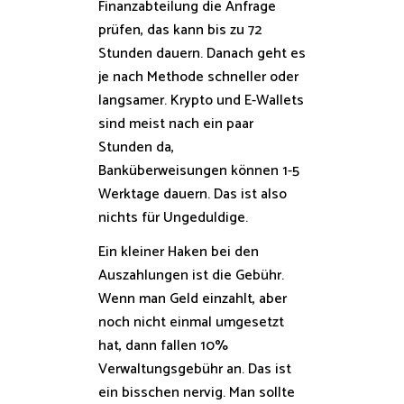
Finanzabteilung die Anfrage
prüfen, das kann bis zu 72
Stunden dauern. Danach geht es
je nach Methode schneller oder
langsamer. Krypto und E-Wallets
sind meist nach ein paar
Stunden da,
Banküberweisungen können 1-5
Werktage dauern. Das ist also
nichts für Ungeduldige.
Ein kleiner Haken bei den
Auszahlungen ist die Gebühr.
Wenn man Geld einzahlt, aber
noch nicht einmal umgesetzt
hat, dann fallen 10%
Verwaltungsgebühr an. Das ist
ein bisschen nervig. Man sollte