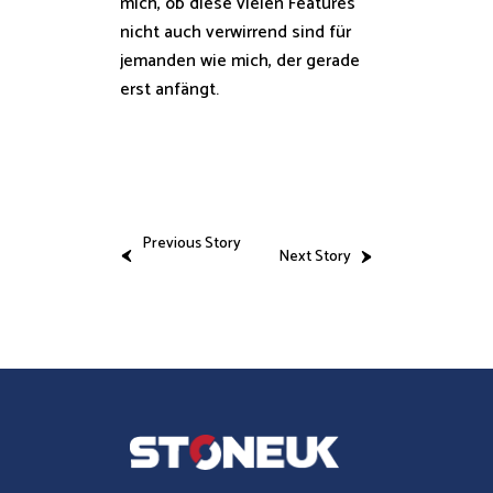
mich, ob diese vielen Features
nicht auch verwirrend sind für
jemanden wie mich, der gerade
erst anfängt.
Previous Story
Next Story