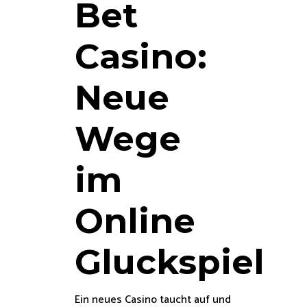
Bet
Casino:
Neue
Wege
im
Online
Gluckspiel
Ein neues Casino taucht auf und