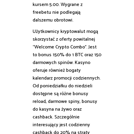
kursem 5.00. Wygrane z
freebetu nie podlegają
dalszemu obrotowi.
Użytkownicy kryptowalut mogą
skorzystać z oferty powitalnej
“Welcome Crypto Combo”. Jest
to bonus 150% do 1 BTC oraz 150
darmowych spinów. Kasyno
oferuje również bogaty
kalendarz promocji codziennych.
Od poniedziałku do niedzieli
dostępne są różne bonusy
reload, darmowe spiny, bonusy
do kasyna na żywo oraz
cashback. Szczególnie
interesujący jest codzienny
cashback do 20% na straty