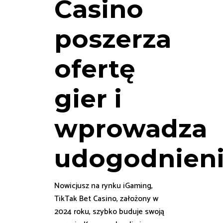
Casino
poszerza
ofertę
gier i
wprowadza
udogodnien
Nowicjusz na rynku iGaming,
TikTak Bet Casino, założony w
2024 roku, szybko buduje swoją