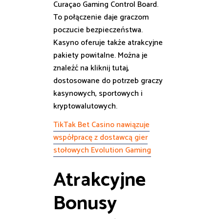
Curaçao Gaming Control Board.
To połączenie daje graczom
poczucie bezpieczeństwa.
Kasyno oferuje także atrakcyjne
pakiety powitalne. Można je
znaleźć na kliknij tutaj,
dostosowane do potrzeb graczy
kasynowych, sportowych i
kryptowalutowych.
TikTak Bet Casino nawiązuje
współpracę z dostawcą gier
stołowych Evolution Gaming
Atrakcyjne
Bonusy