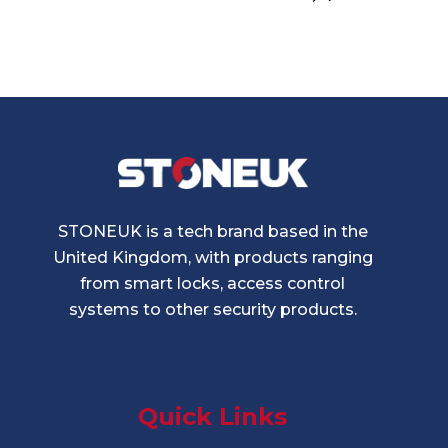
STONEUK is a tech brand based in the
United Kingdom, with products ranging
from smart locks, access control
systems to other security products.
Quick Links