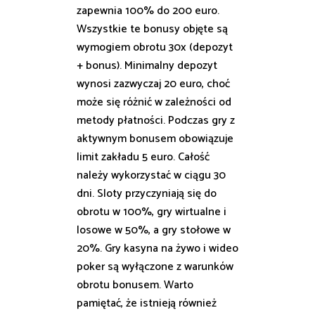
zapewnia 100% do 200 euro.
Wszystkie te bonusy objęte są
wymogiem obrotu 30x (depozyt
+ bonus). Minimalny depozyt
wynosi zazwyczaj 20 euro, choć
może się różnić w zależności od
metody płatności. Podczas gry z
aktywnym bonusem obowiązuje
limit zakładu 5 euro. Całość
należy wykorzystać w ciągu 30
dni. Sloty przyczyniają się do
obrotu w 100%, gry wirtualne i
losowe w 50%, a gry stołowe w
20%. Gry kasyna na żywo i wideo
poker są wyłączone z warunków
obrotu bonusem. Warto
pamiętać, że istnieją również