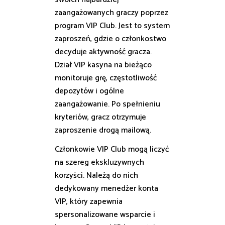
zaangażowanych graczy poprzez
program VIP Club. Jest to system
zaproszeń, gdzie o członkostwo
decyduje aktywność gracza.
Dział VIP kasyna na bieżąco
monitoruje grę, częstotliwość
depozytów i ogólne
zaangażowanie. Po spełnieniu
kryteriów, gracz otrzymuje
zaproszenie drogą mailową.
Członkowie VIP Club mogą liczyć
na szereg ekskluzywnych
korzyści. Należą do nich
dedykowany menedżer konta
VIP, który zapewnia
spersonalizowane wsparcie i