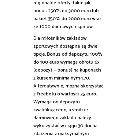
regionalne oferty, takie jak
bonus 250% do 3000 euro lub
pakiet 350% do 2000 euro wraz
ze 1000 darmowych spinów.
Dla miłośników zakładów
sportowych dostępne są dwie
opcje. Bonus od depozytu 100%
do 100 euro wymaga obrotu 6x
(depozyt + bonus) na kuponach
z kursem minimalnym 1.70.
Alternatywnie, można skorzystać
z Freebetu o wartości 25 euro.
Wymaga on depozytu
kwalifikującego, a środki z
darmowego zakładu należy
wykorzystać w ciągu 30 dni na
zdarzenia z maksymalnym