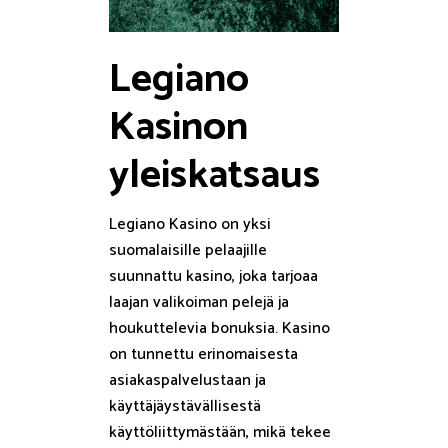
Legiano
Kasinon
yleiskatsaus
Legiano Kasino on yksi
suomalaisille pelaajille
suunnattu kasino, joka tarjoaa
laajan valikoiman pelejä ja
houkuttelevia bonuksia. Kasino
on tunnettu erinomaisesta
asiakaspalvelustaan ja
käyttäjäystävällisestä
käyttöliittymästään, mikä tekee