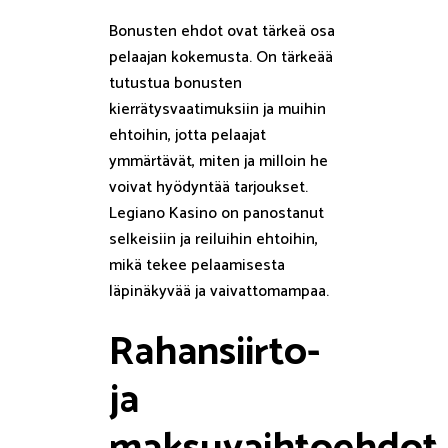
Bonusten ehdot ovat tärkeä osa
pelaajan kokemusta. On tärkeää
tutustua bonusten
kierrätysvaatimuksiin ja muihin
ehtoihin, jotta pelaajat
ymmärtävät, miten ja milloin he
voivat hyödyntää tarjoukset.
Legiano Kasino on panostanut
selkeisiin ja reiluihin ehtoihin,
mikä tekee pelaamisesta
läpinäkyvää ja vaivattomampaa.
Rahansiirto-
ja